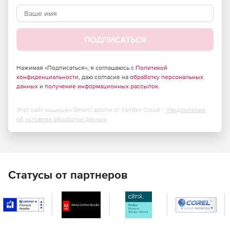
Легкая и полнофункциональная сетка данных. Набор
функций включает в себя такие опции, как сортировка,
группировка, фильтрация данных сетки, изменение
размера столбцов, прокрутка сетки и множество свойств
ПОДПИСАТЬСЯ
форматирования для настройки внешнего вида
табличных данных.
Нажимая «Подписаться», я соглашаюсь с
Политикой
конфиденциальности
, даю согласие на
обработку персональных
данных
и
получение информационных рассылок
.
Этот сайт защищен SmartCaptcha от Yandex Cloud -
Уведомление
об условиях обработки данных
Статусы от партнеров