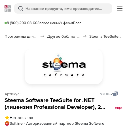
Softline
Поиск
Ме
8 (800) 200-08-60
Запрос цены
Инферит
Блог
Программы для программирования
Другие библиотеки
Steema TeeSuite for .NET
Артикул:
5200-2
Steema Software TeeSuite for .NET
(лицензия Professional Developer), 2
еще
пользователя
Нет отзывов
Softline - Авторизованный партнер Steema Software