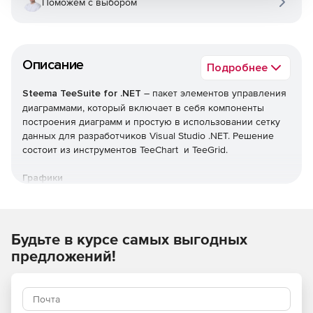
Поможем с выбором
Описание
Подробнее
Steema TeeSuite for .NET
– пакет элементов управления
диаграммами, который включает в себя компоненты
построения диаграмм и простую в использовании сетку
данных для разработчиков Visual Studio .NET. Решение
состоит из инструментов TeeChart и TeeGrid.
Графики
Обширный набор из более чем 60 типов диаграмм – от
общей линейной, круговой диаграммы до финансовых и
статистических диаграмм с картами и датчиками, 2D, 3D-
Будьте в курсе самых выгодных
представлениями, адаптивными, интерактивными и
предложений!
полностью настраиваемыми.
Сетка