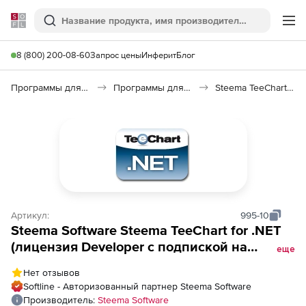
Softline
Поиск
Ме
8 (800) 200-08-60
Запрос цены
Инферит
Блог
Программы для программирования
Программы для разработки ПО
Steema TeeChart for .NET
Артикул:
995-10
Steema Software Steema TeeChart for .NET
(лицензия Developer с подпиской на
еще
обновления на 1 год), 10 пользователей.
Нет отзывов
Версия с исходным кодом (включает код
Softline - Авторизованный партнер Steema Software
для версии для Xamarin)
Производитель:
Steema Software