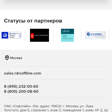
Измерительные шкалы – линейные, круговые,
динамические, числовые и комбинированные. Шкалы
являются полностью конфигурируемыми,
предоставляя пользователю полный контроль
Статусы от партнеров
параметров размера, цвета, формата и формы.
Возможность размещения компонента WebChart на
панели WebForms для полноценного использования
метода WYSIWYG. Экспорт в форматах JPEG, GIF, PNG,
Native Tee, TIFF, BMP, Flash и EM. Графики могут
передаваться напрямую в браузер в целях избегания
создания временных файлов.
Москва
Оптимизация для Ajax-приложений.
sales.r@softline.com
Инструменты для горячих точек, полосы прокрутки и
для масштабирования.
8 (495) 232-00-60
8 (800) 200-08-60
Расширенные примеры исходного кода в составе
компонента Charting.
ПАО «Софтлайн». Юр. адрес: 119021, г. Москва, ул. Льва
Использование Flex-компилятора для компиляции
Толстого, дом 5, строение 1, этаж 3, помещение 1, комн. № 2, 2а