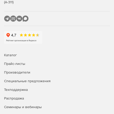
графиков и диаграмм во flash-файлы SWF. Доступ к
(А-311)
некоторым опциям анимации.
Компонент генерации отчетности.
Компонент Compact Framework (компактная
визуализация данных) для мобильных приложений.
Встроенная совместимость со всеми основными
источниками данных, поддерживающими .NET,
включая dbAdapters. Создание привязок данных
Каталог
посредством редактора Chart Editor или кода.
Прайс-листы
Добавление неограниченного числа осей графиков.
Производители
Поддержка генерации приложений финансовой
Специальные предложения
аналитики с обширным набором статистических
функций.
Техподдержка
Поддержка отображения данных геоинформационных
Распродажа
систем.
Семинары и вебинары
Свободный доступ к программированию