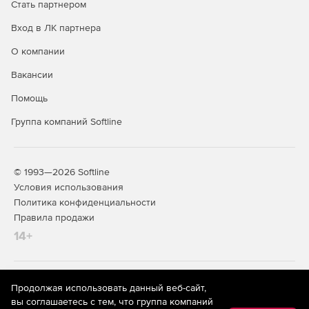
Стать партнером
инструментов – можно добавлять аннотации,
цветовую прозрачность, пользовательские линии,
Вход в ЛК партнера
нумерацию страниц, фоновые изображения,
вращение графиков и др.
О компании
Вакансии
Возможность разработки функции трехмерной
визуализации.
Помощь
Группа компаний Softline
© 1993—2026 Softline
Условия использования
Политика конфиденциальности
Правила продажи
14+
На информационном ресурсе store.softline.ru применяются
Продолжая использовать данный веб-сайт,
рекомендательные технологии
(информационные технологии
вы соглашаетесь с тем, что группа компаний
предоставления информации на основе сбора,