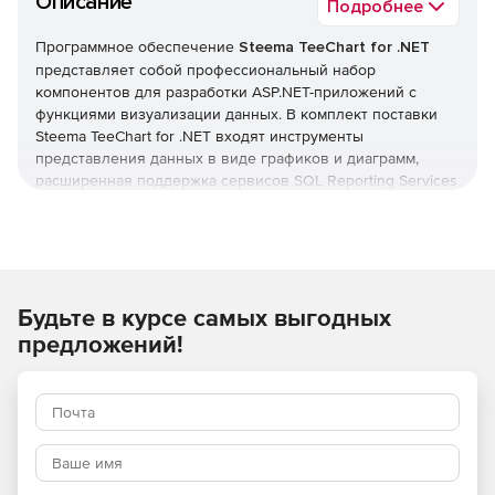
Описание
Подробнее
Программное обеспечение
Steema TeeChart for .NET
представляет собой профессиональный набор
компонентов для разработки ASP.NET-приложений с
функциями визуализации данных. В комплект поставки
Steema TeeChart for .NET входят инструменты
представления данных в виде графиков и диаграмм,
расширенная поддержка сервисов SQL Reporting Services
и технологий Ajax Web Charting. TeeChart for .NET
позволяет встраивать в пользовательские интерфейсы
измерительные шкалы и отображает данные на карте с
привязкой к конкретным географическим координатам.
Будьте в курсе самых выгодных
TeeChart for .NET содержит более 33 графических стиля в
двумерном и трехмерном изображении, свыше 40
предложений!
математических и статистических функций,
неограниченное количество линий и около 20 видов
цветовой палитры. База данных содержит множество
форматов, готовых к пользованию, дополнения ASP.NET и
PocketPC / WindowsCE.
Характеристики Steema TeeChart for .NET: