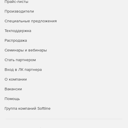
Прайс-листы
Поддержка генерации приложений финансовой
Производители
аналитики с обширным набором статистических
функций.
Специальные предложения
Поддержка отображения данных геоинформационных
Техподдержка
систем.
Распродажа
Свободный доступ к программированию
Семинары и вебинары
инструментов – можно добавлять аннотации,
цветовую прозрачность, пользовательские линии,
Стать партнером
нумерацию страниц, фоновые изображения,
вращение графиков и др.
Вход в ЛК партнера
О компании
Возможность разработки функции трехмерной
визуализации.
Вакансии
Помощь
Группа компаний Softline