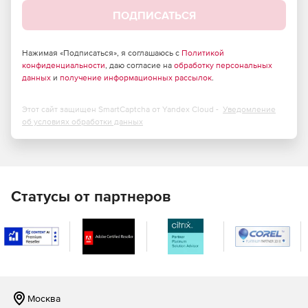
ПОДПИСАТЬСЯ
Поддержка Windows 7.
Механизм рендера Direct2D для обработки цифровых
Нажимая «Подписаться», я соглашаюсь с
Политикой
конфиденциальности
подписей.
, даю согласие на
обработку персональных
данных
и
получение информационных рассылок
.
Поддержка сред разработки WPF/Silvelight.
Этот сайт защищен SmartCaptcha от Yandex Cloud -
Уведомление
Измерительные шкалы – линейные, круговые,
об условиях обработки данных
динамические, числовые и комбинированные. Шкалы
являются полностью конфигурируемыми,
предоставляя пользователю полный контроль
параметров размера, цвета, формата и формы.
Статусы от партнеров
Возможность размещения компонента WebChart на
панели WebForms для полноценного использования
метода WYSIWYG. Экспорт в форматах JPEG, GIF, PNG,
Native Tee, TIFF, BMP, Flash и EM. Графики могут
передаваться напрямую в браузер в целях избегания
создания временных файлов.
Москва
Оптимизация для Ajax-приложений.