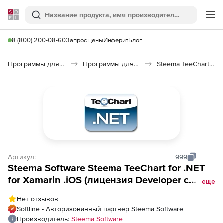
Softline
Поиск
Ме
8 (800) 200-08-60
Запрос цены
Инферит
Блог
Программы для программирования
Программы для разработки ПО
Steema TeeChart for .NET
Артикул:
999
Steema Software Steema TeeChart for .NET
for Xamarin .iOS (лицензия Developer с
еще
подпиской на обновления на 1 год), 1
Нет отзывов
пользователь. Версия с исходным кодом
Softline - Авторизованный партнер Steema Software
Производитель:
Steema Software