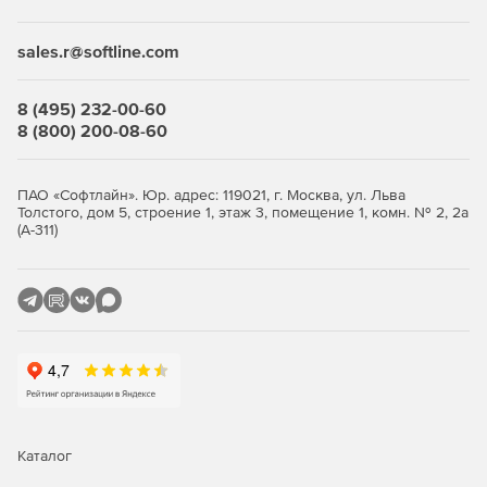
Инструменты для горячих точек, полосы прокрутки и
sales.r@softline.com
для масштабирования.
Расширенные примеры исходного кода в составе
8 (495) 232-00-60
компонента Charting.
8 (800) 200-08-60
Использование Flex-компилятора для компиляции
графиков и диаграмм во flash-файлы SWF. Доступ к
ПАО «Софтлайн». Юр. адрес: 119021, г. Москва, ул. Льва
некоторым опциям анимации.
Толстого, дом 5, строение 1, этаж 3, помещение 1, комн. № 2, 2а
(А-311)
Компонент генерации отчетности.
Компонент Compact Framework (компактная
визуализация данных) для мобильных приложений.
Встроенная совместимость со всеми основными
источниками данных, поддерживающими .NET,
включая dbAdapters. Создание привязок данных
посредством редактора Chart Editor или кода.
Каталог
Добавление неограниченного числа осей графиков.