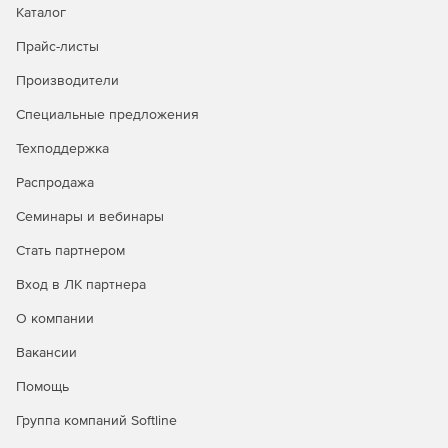
открыть карточку или создать новую задачу — сразу с
Каталог
нужным дедлайном.
Прайс-листы
Диаграмма Ганта
Производители
По диаграмме видно, кто, когда и сколько выполняет
Специальные предложения
каждую задачу. Стандартный инструмент менеджмента,
который помогает понятно визуализировать проект и для
Техподдержка
команды, и для клиентов.
Распродажа
Метки
Семинары и вебинары
Задачу можно дополнительно выделить через метки. С их
Стать партнером
помощью удобно обозначать подпроекты, детальные
Вход в ЛК партнера
этапы работы или очередность в спринте. А еще можно
использовать разные цвета, чтобы привлекать к
О компании
карточкам внимание нужных сотрудников.
Вакансии
Шаблоны задач
Помощь
Для похожих задач можно создать шаблон: сохранить
Группа компаний Softline
описание, исполнителя, файлы и приоритет. Помимо
шаблонов есть правила: они позволяют автоматически