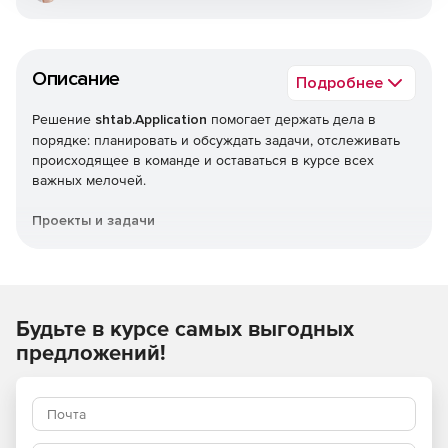
Описание
Подробнее
Решение
shtab.Application
помогает держать дела в
порядке: планировать и обсуждать задачи, отслеживать
происходящее в команде и оставаться в курсе всех
важных мелочей.
Проекты и задачи
Настройка списков задач под себя. Использование
фильтров, чтобы получить больше информации о
происходящем в проекте.
Будьте в курсе самых выгодных
Финансы и зарплата
предложений!
Поступления и затраты, данные о счетах контрагентов и
документы в одном разделе. Не заменит бухгалтерский
софт, но поможет разобраться в финансах.