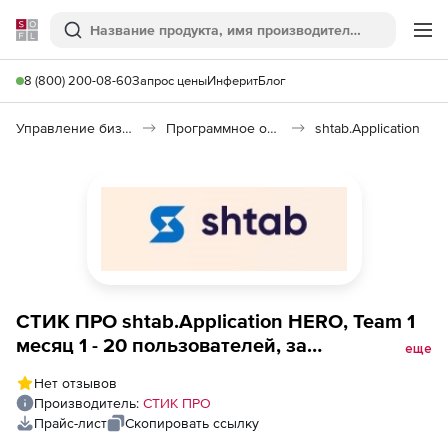
Softline
Поиск
Ме
8 (800) 200-08-60
Запрос цены
Инферит
Блог
Управление бизнесом, CRM/ERP
Программное обеспечение для ведения дел
shtab.Application
СТИК ПРО shtab.Application HERO, Team 1
месяц 1 - 20 пользователей, за
еще
пользователя
Нет отзывов
Производитель:
СТИК ПРО
Прайс-лист
Скопировать ссылку