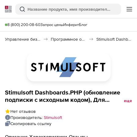
Softline
Поиск
Ме
8 (800) 200-08-60
Запрос цены
Инферит
Блог
Управление бизнесом, CRM/ERP
Программное обеспечение для работы с документами
Stimulsoft Dashboards.PHP
Stimulsoft Dashboards.PHP (обновление
подписки с исходным кодом), Для
еще
организации
Нет отзывов
Производитель:
Stimulsoft
Скопировать ссылку
Описание
Характеристики
Отзывы