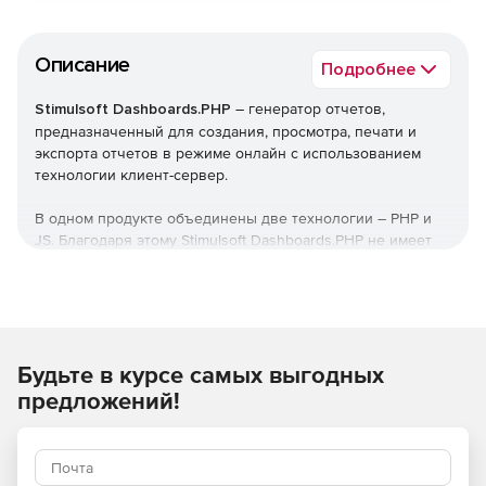
Описание
Подробнее
Stimulsoft Dashboards.PHP
– генератор отчетов,
предназначенный для создания, просмотра, печати и
экспорта отчетов в режиме онлайн с использованием
технологии клиент-сервер.
В одном продукте объединены две технологии – PHP и
JS. Благодаря этому Stimulsoft Dashboards.PHP не имеет
проблем с совместимостью с различными платформами и
браузерами, позволяет полностью настраивать отчеты
через Интернет и предлагает полноценные возможности
создания отчетов для сайтов, использующих PHP, а также
поддерживает платформу Laravel.
Будьте в курсе самых выгодных
PHP
предложений!
Серверная часть PHP содержит все необходимое для
работы с файлами отчетов и подключения к различным
источникам данных SQL. Генератор отчетов не