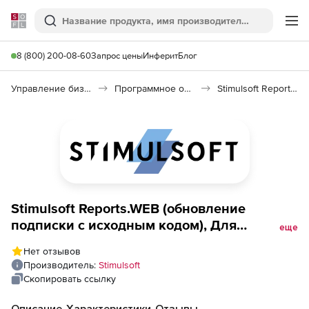
Softline
Поиск
Ме
8 (800) 200-08-60
Запрос цены
Инферит
Блог
Управление бизнесом, CRM/ERP
Программное обеспечение для работы с документами
Stimulsoft Reports.WEB
Stimulsoft Reports.WEB (обновление
подписки с исходным кодом), Для
еще
команды разработчиков
Нет отзывов
Производитель:
Stimulsoft
Скопировать ссылку
Описание
Характеристики
Отзывы