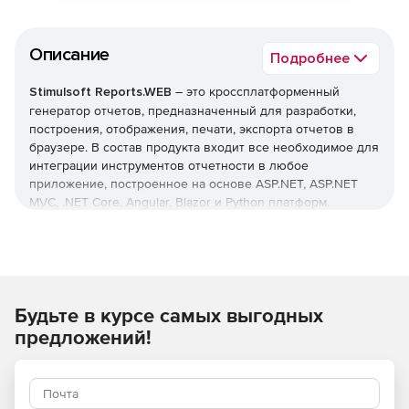
Описание
Подробнее
Stimulsoft Reports.WEB
– это кроссплатформенный
генератор отчетов, предназначенный для разработки,
построения, отображения, печати, экспорта отчетов в
браузере. В состав продукта входит все необходимое для
интеграции инструментов отчетности в любое
приложение, построенное на основе ASP.NET, ASP.NET
MVC, .NET Core, Angular, Blazor и Python платформ.
Генератор отчетов Reports.WEB – это универсальный и
легкий в использовании инструмент для работы с
отчетами на различных платформах и операционных
системах. Компоненты построены на основе клиент-
Будьте в курсе самых выгодных
серверной технологии, что предъявляет низкие
требования к рабочему компьютеру конечного
предложений!
пользователя. На стороне клиента используется только
HTML5 и JavaScript, поэтому отчеты работают одинаково
хорошо и быстро на любой системе и устройстве.