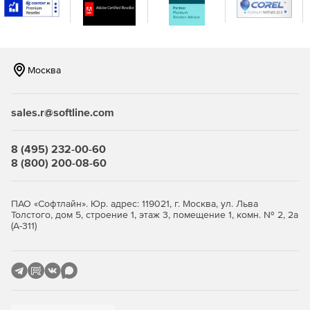
Модуль ShadowControl ImageManager для
автоматической консолидации файлов образов
резервных копий.
Москва
Первичная и повторная верификация образов
резервных копий.
sales.r@softline.com
Технология VirtualBoot для быстрого преодоления
отказов виртуальных серверов.
8 (495) 232-00-60
Инструмент конвертации .VHD или .VMDK.
8 (800) 200-08-60
Автоматическое резервное копирование SQL,
Exchange и других критически важных приложений.
ПАО «Софтлайн». Юр. адрес: 119021, г. Москва, ул. Льва
Толстого, дом 5, строение 1, этаж 3, помещение 1, комн. № 2, 2а
Гранулярное восстановление отдельных файлов и
(А-311)
папок.
Упрощенная миграция на новые серверы Windows.
Формирование расписания для автоматического
полного и инкрементного резервного копирования.