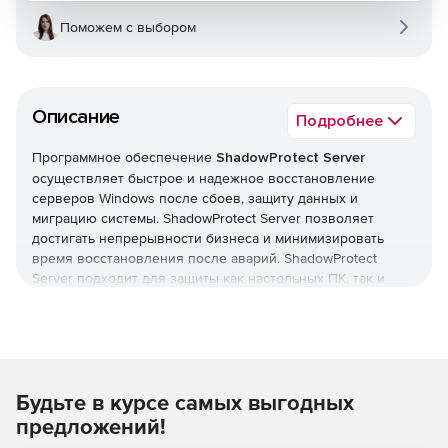
Поможем с выбором
Описание
Подробнее
Программное обеспечение
ShadowProtect Server
осуществляет быстрое и надежное восстановление
серверов Windows после сбоев, защиту данных и
миграцию системы. ShadowProtect Server позволяет
достигать непрерывности бизнеса и минимизировать
время восстановления после аварий. ShadowProtect
Server подходит для защиты как настольных ПК, так и
ноутбуков: операционных систем, офисных пакетов
(например, Microsoft Office), конфигурации и
персональных настроек, пользовательских данных.
Простая менеджерская консоль дает возможность
централизованно управлять образами резервных копий и
Будьте в курсе самых выгодных
их восстановлением. Администраторы могут
одновременно инсталлировать ShadowProtect Server на
предложений!
все Windows-компьютеры сети. Кроме того, решение