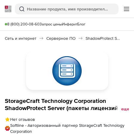
Softline
Поиск
Ме
8 (800) 200-08-60
Запрос цены
Инферит
Блог
Сеть и интернет
Серверное ПО
ShadowProtect Server
StorageCraft Technology Corporation
ShadowProtect Server (пакеты лицензий), 5
еще
рабочих мест
Нет отзывов
Softline - Авторизованный партнер StorageCraft Technology
Corporation