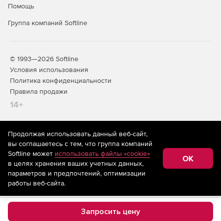
Помощь
Группа компаний Softline
© 1993—2026 Softline
Условия использования
Политика конфиденциальности
Правила продажи
14+
Продолжая использовать данный веб-сайт,
На информационном ресурсе store.softline.ru применяются
вы соглашаетесь с тем, что группа компаний
рекомендательные технологии
(информационные технологии
Softline может
использовать файлы «cookie»
предоставления информации на основе сбора,
OK
в целях хранения ваших учетных данных,
систематизации и анализа сведений, относящихся к
предпочтениям пользователей сети «Интернет»,
параметров и предпочтений, оптимизации
находящихся на территории Российской Федерации)
работы веб-сайта.
Запросить цену