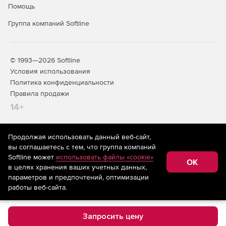
Помощь
Группа компаний Softline
© 1993—2026 Softline
Условия использования
Политика конфиденциальности
Правила продажи
14+
Продолжая использовать данный веб-сайт,
На информационном ресурсе store.softline.ru применяются
вы соглашаетесь с тем, что группа компаний
рекомендательные технологии
(информационные технологии
Softline может
использовать файлы «cookie»
предоставления информации на основе сбора,
OK
в целях хранения ваших учетных данных,
систематизации и анализа сведений, относящихся к
предпочтениям пользователей сети «Интернет»,
параметров и предпочтений, оптимизации
находящихся на территории Российской Федерации)
работы веб-сайта.
Запросить цену