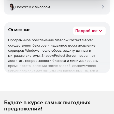
Поможем с выбором
Описание
Подробнее
Программное обеспечение
ShadowProtect Server
осуществляет быстрое и надежное восстановление
серверов Windows после сбоев, защиту данных и
миграцию системы. ShadowProtect Server позволяет
достигать непрерывности бизнеса и минимизировать
время восстановления после аварий. ShadowProtect
Server подходит для защиты как настольных ПК, так и
ноутбуков: операционных систем, офисных пакетов
(например, Microsoft Office), конфигурации и
персональных настроек, пользовательских данных.
Простая менеджерская консоль дает возможность
централизованно управлять образами резервных копий и
Будьте в курсе самых выгодных
их восстановлением. Администраторы могут
одновременно инсталлировать ShadowProtect Server на
предложений!
все Windows-компьютеры сети. Кроме того, решение