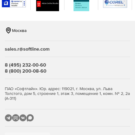
Модуль ShadowControl ImageManager для
автоматической консолидации файлов образов
резервных копий.
Москва
Первичная и повторная верификация образов
резервных копий.
sales.r@softline.com
Технология VirtualBoot для быстрого преодоления
отказов виртуальных серверов.
8 (495) 232-00-60
Инструмент конвертации .VHD или .VMDK.
8 (800) 200-08-60
Автоматическое резервное копирование SQL,
Exchange и других критически важных приложений.
ПАО «Софтлайн». Юр. адрес: 119021, г. Москва, ул. Льва
Толстого, дом 5, строение 1, этаж 3, помещение 1, комн. № 2, 2а
Гранулярное восстановление отдельных файлов и
(А-311)
папок.
Упрощенная миграция на новые серверы Windows.
Формирование расписания для автоматического
полного и инкрементного резервного копирования.