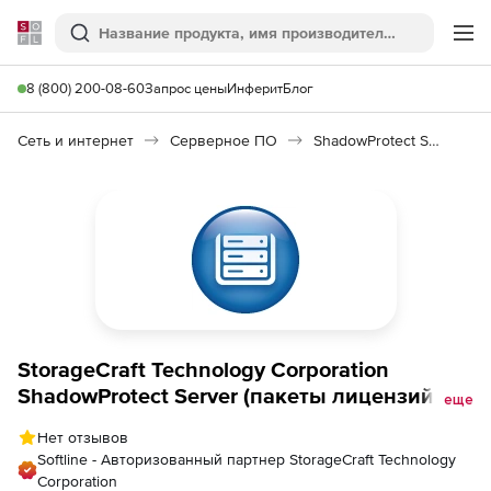
Softline
Поиск
Ме
8 (800) 200-08-60
Запрос цены
Инферит
Блог
Сеть и интернет
Серверное ПО
ShadowProtect Server
StorageCraft Technology Corporation
ShadowProtect Server (пакеты лицензий), 18
еще
рабочих мест
Нет отзывов
Softline - Авторизованный партнер StorageCraft Technology
Corporation