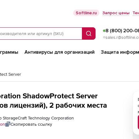
Softline.ru
Запрос цены
Те
8 (800) 200-0
Поиск
sales.r@softline.
ограммы
Антивирусы для организаций
Защита информ
ect Server
ration ShadowProtect Server
ов лицензий), 2 рабочих места
 StorageCraft Technology Corporation
ion
Скопировать ссылку