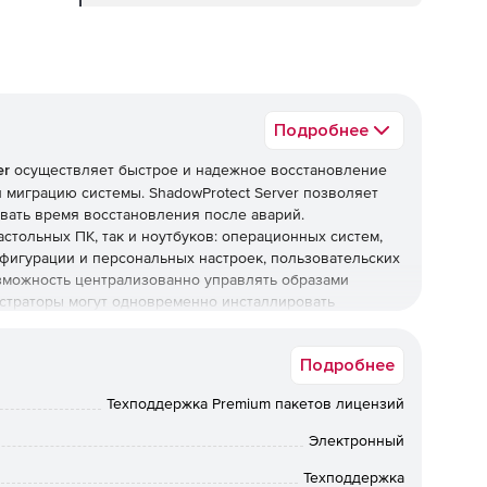
Подробнее
er
осуществляет быстрое и надежное восстановление
 миграцию системы. ShadowProtect Server позволяет
вать время восстановления после аварий.
астольных ПК, так и ноутбуков: операционных систем,
конфигурации и персональных настроек, пользовательских
зможность централизованно управлять образами
страторы могут одновременно инсталлировать
ы сети. Кроме того, решение предоставляет технологию
ых серверов, а также виртуальный конвертер для
Подробнее
альные машины.
сокращать время восстановления благодаря уменьшению
Техподдержка Premium пакетов лицензий
офлайн. Администраторы могут выполнять
ного сервера за несколько минут. Технология
Электронный
чивает быстрое и простое восстановление системы на
из нее.
Техподдержка