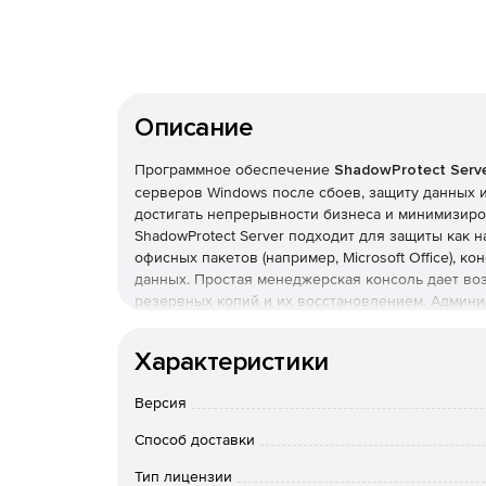
Описание
Программное обеспечение
ShadowProtect Serv
серверов Windows после сбоев, защиту данных и
достигать непрерывности бизнеса и минимизиро
ShadowProtect Server подходит для защиты как н
офисных пакетов (например, Microsoft Office), 
данных. Простая менеджерская консоль дает во
резервных копий и их восстановлением. Админи
ShadowProtect Server на все Windows-компьютер
VirtualBoot для преодоления отказов виртуальн
Характеристики
конвертации образов резервных копий в вирту
Гибкие опции ShadowProtect Server позволяют 
Версия
срока пребывания системы и данных в режиме 
восстановление файлов и папок, а также аппарат
Способ доставки
аппаратно-независимого восстановления обеспе
другом оборудовании, в виртуальной среде или 
Тип лицензии