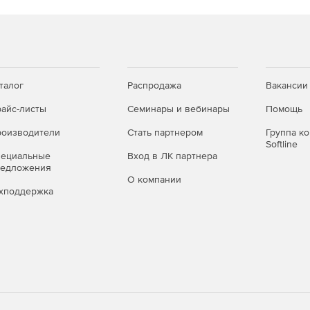
талог
Распродажа
Вакансии
айс-листы
Семинары и вебинары
Помощь
оизводители
Стать партнером
Группа к
Softline
пециальные
Вход в ЛК партнера
редложения
О компании
хподдержка