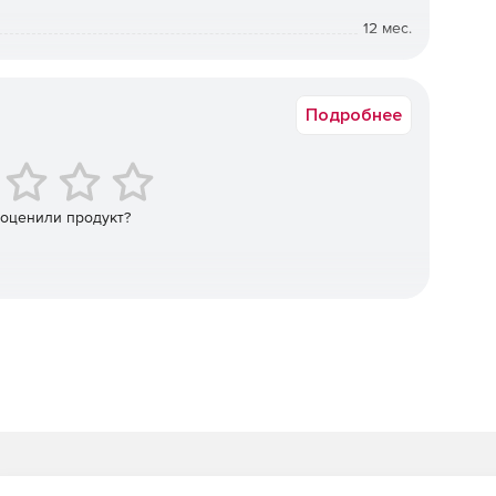
12 мес.
а в электронном виде. Срок доставки: от 1 рабочего дня.
а» на другое аппаратное обеспечение, а также в
Подробнее
опиями из консоли администрирования.
томатической консолидации файлов образов резервных
 оценили продукт?
в резервных копий.
ления отказов виртуальных серверов.
, Exchange и других критически важных приложений.
ов и папок.
dows.