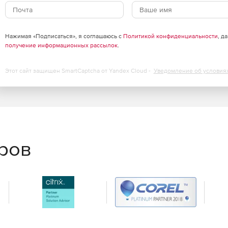
ого полного и инкрементного резервного копирования.
Нажимая «Подписаться», я соглашаюсь с
Политикой конфиденциальности
, д
получение информационных рассылок
.
Этот сайт защищен SmartCaptcha от Yandex Cloud -
Уведомление об условия
еров