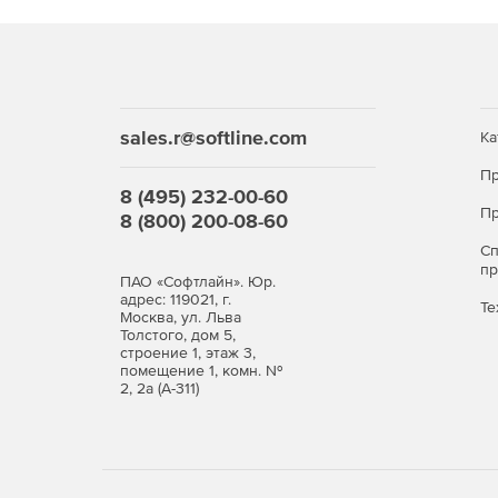
sales.r@softline.com
Ка
Пр
8 (495) 232-00-60
Пр
8 (800) 200-08-60
С
п
ПАО «Софтлайн». Юр.
адрес: 119021, г.
Те
Москва, ул. Льва
Толстого, дом 5,
строение 1, этаж 3,
помещение 1, комн. №
2, 2а (А-311)