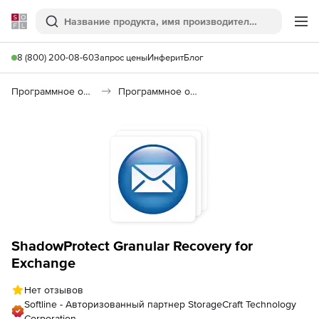
Softline
Поиск
Ме
8 (800) 200-08-60
Запрос цены
Инферит
Блог
Программное обеспечение для работы с файлами и дисками
Программное обеспечение для восстановления данных
ShadowProtect Granular Recovery for
Exchange
Нет отзывов
Softline - Авторизованный партнер StorageCraft Technology
Corporation