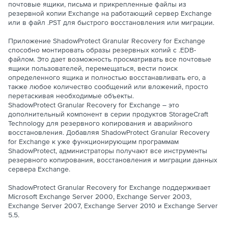
почтовые ящики, письма и прикрепленные файлы из
резервной копии Exchange на работающий сервер Exchange
или в файл .PST для быстрого восстановления или миграции.
Приложение ShadowProtect Granular Recovery for Exchange
способно монтировать образы резервных копий с .EDB-
файлом. Это дает возможность просматривать все почтовые
ящики пользователей, перемещаться, вести поиск
определенного ящика и полностью восстанавливать его, а
также любое количество сообщений или вложений, просто
перетаскивая необходимые объекты.
ShadowProtect Granular Recovery for Exchange – это
дополнительный компонент в серии продуктов StorageCraft
Technology для резервного копирования и аварийного
восстановления. Добавляя ShadowProtect Granular Recovery
for Exchange к уже функционирующим программам
ShadowProtect, администраторы получают все инструменты
резервного копирования, восстановления и миграции данных
сервера Exchange.
ShadowProtect Granular Recovery for Exchange поддерживает
Microsoft Exchange Server 2000, Exchange Server 2003,
Exchange Server 2007, Exchange Server 2010 и Exchange Server
5.5.