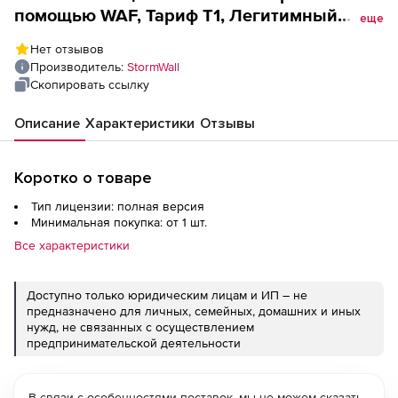
помощью WAF, Тариф Т1, Легитимный
еще
трафик-, после очистки, без учета DDoS-
Нет отзывов
атак (лицензия), 1000 RPS
Производитель:
StormWall
Скопировать ссылку
Описание
Характеристики
Отзывы
Коротко о товаре
Тип лицензии: полная версия
Минимальная покупка: от 1 шт.
Все характеристики
Доступно только юридическим лицам и ИП – не
предназначено для личных, семейных, домашних и иных
нужд, не связанных с осуществлением
предпринимательской деятельности
В связи с особенностями поставок, мы не можем сказать