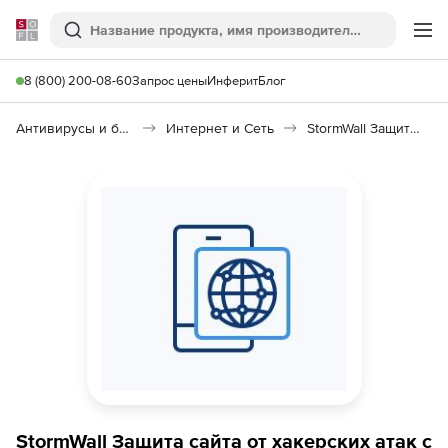
Softline
Поиск
Ме
8 (800) 200-08-60
Запрос цены
Инферит
Блог
Антивирусы и безопасность
Интернет и Сеть
StormWall Защита сайта с WAF
StormWall Защита сайта от хакерских атак с