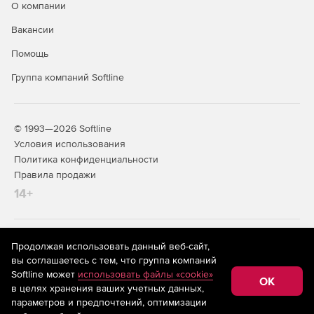
О компании
Вакансии
Помощь
Группа компаний Softline
© 1993—2026 Softline
Условия использования
Политика конфиденциальности
Правила продажи
14+
На информационном ресурсе store.softline.ru применяются
Продолжая использовать данный веб-сайт,
рекомендательные технологии
(информационные технологии
вы соглашаетесь с тем, что группа компаний
предоставления информации на основе сбора,
Softline может
использовать файлы «cookie»
систематизации и анализа сведений, относящихся к
OK
в целях хранения ваших учетных данных,
предпочтениям пользователей сети «Интернет»,
находящихся на территории Российской Федерации)
параметров и предпочтений, оптимизации