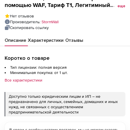
помощью WAF, Тариф Т1, Легитимный
еще
трафик-, после очистки, без учета DDoS-
Нет отзывов
атак (лицензия), 5000 RPS
Производитель:
StormWall
Скопировать ссылку
Описание
Характеристики
Отзывы
Коротко о товаре
Тип лицензии: полная версия
Минимальная покупка: от 1 шт.
Все характеристики
Доступно только юридическим лицам и ИП – не
предназначено для личных, семейных, домашних и иных
нужд, не связанных с осуществлением
предпринимательской деятельности
В связи с особенностями поставок, мы не можем сказать