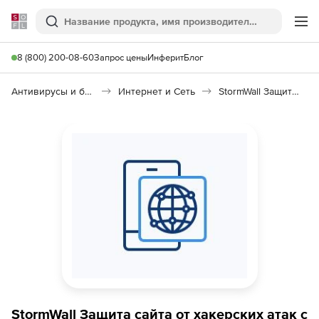
Softline
Поиск
Ме
8 (800) 200-08-60
Запрос цены
Инферит
Блог
Антивирусы и безопасность
Интернет и Сеть
StormWall Защита сайта с WAF
StormWall Защита сайта от хакерских атак с