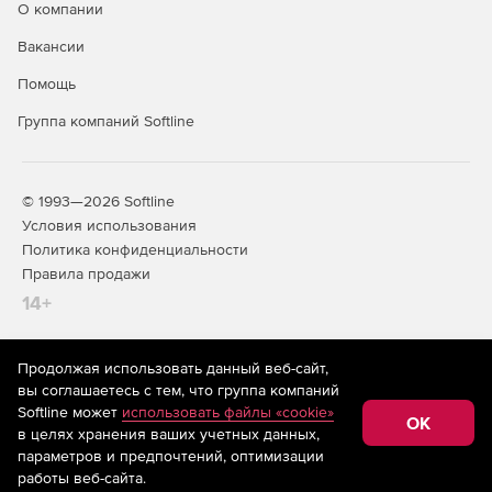
О компании
Вакансии
Помощь
Группа компаний Softline
© 1993—2026 Softline
Условия использования
Политика конфиденциальности
Правила продажи
14+
Продолжая использовать данный веб-сайт,
На информационном ресурсе store.softline.ru применяются
вы соглашаетесь с тем, что группа компаний
рекомендательные технологии
(информационные технологии
Softline может
использовать файлы «cookie»
предоставления информации на основе сбора,
OK
в целях хранения ваших учетных данных,
систематизации и анализа сведений, относящихся к
предпочтениям пользователей сети «Интернет»,
параметров и предпочтений, оптимизации
находящихся на территории Российской Федерации)
работы веб-сайта.