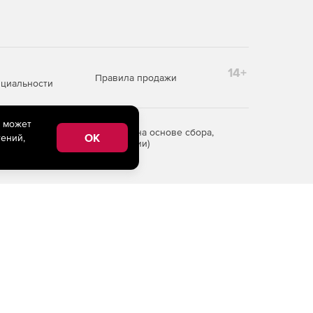
14+
Правила продажи
циальности
e может
редоставления информации на основе сбора,
OK
ений,
рритории Российской Федерации)