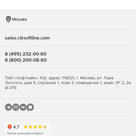
фирменных расценок.
Автоматическая проверка сметной документации на
Москва
соответствие нормативной базе и другим источникам.
Отслеживание процесса выполнения работ,
sales.r@softline.com
формирование актов приемки работ и накопительных
ведомостей.
8 (495) 232-00-60
Контроль планового и фактического расхода
8 (800) 200-08-60
строительных материалов, конструкций и изделий,
формирование ведомостей потребности в ресурсах и
форм списания материалов м-29.
ПАО «Софтлайн». Юр. адрес: 119021, г. Москва, ул. Льва
Толстого, дом 5, строение 1, этаж 3, помещение 1, комн. № 2, 2а
Обмен информацией по списанию материалов с
(А-311)
компьютерными системами бухгалтерского учета.
Обмен сметными данными между пользователями
сметной программой.
Импорт смет, составленных в других системах
автоматизации.