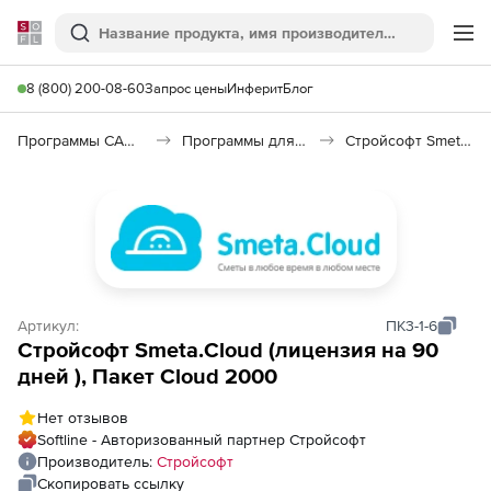
Softline
Поиск
Ме
8 (800) 200-08-60
Запрос цены
Инферит
Блог
Программы САПР и ГИС
Программы для документооборота
Стройсофт Smeta.Cloud
Артикул:
ПК3-1-6
Стройсофт Smeta.Cloud (лицензия на 90
дней ), Пакет Cloud 2000
Нет отзывов
Softline - Авторизованный партнер Стройсофт
Производитель:
Стройсофт
Скопировать ссылку