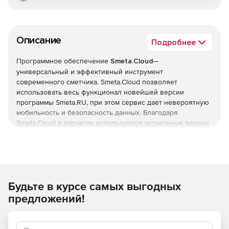
Описание
Подробнее
Программное обеспечение
Smeta.Cloud
—
универсальный и эффективный инструмент
современного сметчика. Smeta.Cloud позволяет
использовать весь функционал новейшей версии
программы Smeta.RU, при этом сервис дает невероятную
мобильность и безопасность данных. Благодаря
Smeta.Cloud в расчетах используются актуальные версии
нужных нормативных баз, поэтому нет необходимости
приобретать, скачивать, хранить нормативные базы и
отслеживать их новизну.
Основные возможности:
Будьте в курсе самых выгодных
Осуществление в сметной программе сметных
расчетов по принятым и вновь задаваемым формулам
предложений!
и шаблонам, пересчет сметной стоимости в текущие
цены. При расчете смет применяются базисный,
базисно-индексный, ресурсный, ресурсно-индексный,