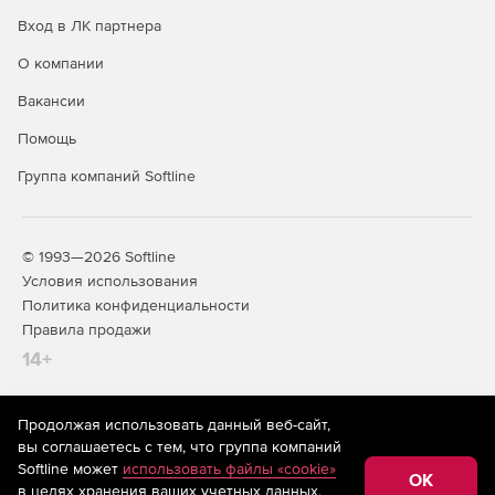
Вход в ЛК партнера
О компании
Вакансии
Помощь
Группа компаний Softline
© 1993—2026 Softline
Условия использования
Политика конфиденциальности
Правила продажи
14+
Продолжая использовать данный веб-сайт,
На информационном ресурсе store.softline.ru применяются
вы соглашаетесь с тем, что группа компаний
рекомендательные технологии
(информационные технологии
Softline может
использовать файлы «cookie»
предоставления информации на основе сбора,
OK
в целях хранения ваших учетных данных,
систематизации и анализа сведений, относящихся к