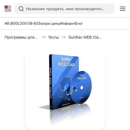
Softline
Поиск
Ме
8 (800) 200-08-60
Запрос цены
Инферит
Блог
Программы для образования и науки
Тесты
SunRav WEB Class