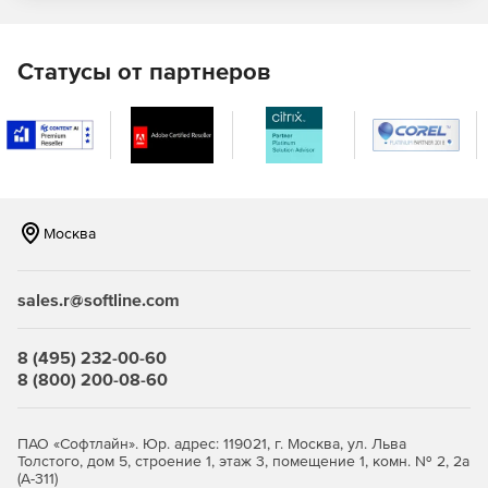
документацией, предоставление доступа посетителям
сайта к информации по продуктам и услугам и т. д.
Статусы от партнеров
SunRav WEB Class.Complete
– комплексное решение.
Редакция может быть использована как система
дистанционного обучения (СДО). Включает в себя
продукты WEB Class.Test и WEB Class.Book.
Возможности SunRav WEB Class:
Москва
Управление пользователями: создание,
редактирование, удаление.
sales.r@softline.com
Организация пользователей в группы.
Ограничение прав пользователей, предоставлением
8 (495) 232-00-60
им определенных возможностей (например:
8 (800) 200-08-60
тестирование, работа с тестами, создание отчетов и т.
д.).
ПАО «Софтлайн». Юр. адрес: 119021, г. Москва, ул. Льва
Управление конфигурацией.
Толстого, дом 5, строение 1, этаж 3, помещение 1, комн. № 2, 2а
(А-311)