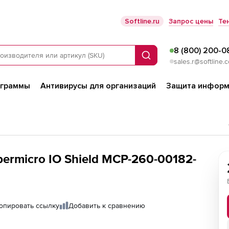
Softline.ru
Запрос цены
Те
8 (800) 200-0
Поиск
sales.r@softline.
ограммы
Антивирусы для организаций
Защита информ
rmicro IO Shield MCP-260-00182-
опировать ссылку
Добавить к сравнению