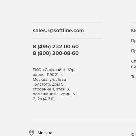
sales.r@softline.com
Ка
Пр
8 (495) 232-00-60
Пр
8 (800) 200-08-60
С
п
ПАО «Софтлайн». Юр.
адрес: 119021, г.
Те
Москва, ул. Льва
Толстого, дом 5,
строение 1, этаж 3,
помещение 1, комн. №
2, 2а (А-311)
Москва
© 