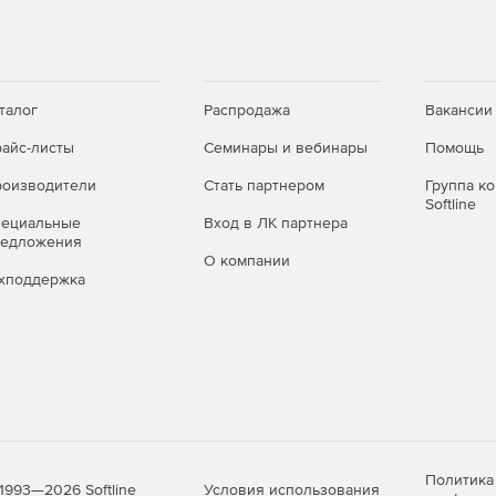
талог
Распродажа
Вакансии
айс-листы
Семинары и вебинары
Помощь
оизводители
Стать партнером
Группа к
Softline
пециальные
Вход в ЛК партнера
редложения
О компании
хподдержка
Политика
Условия использования
1993—2026 Softline