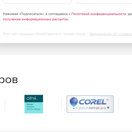
Нажимая «Подписаться», я соглашаюсь с
Политикой конфиденциальности
, д
получение информационных рассылок
.
Этот сайт защищен SmartCaptcha от Yandex Cloud -
Уведомление об условия
еров