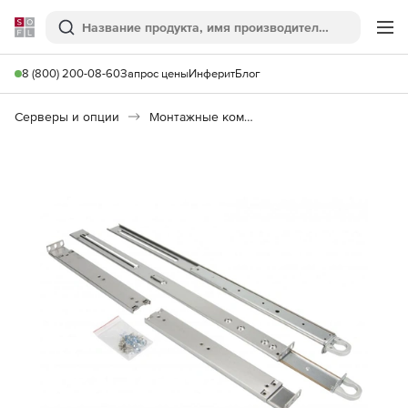
Softline
Поиск
Ме
8 (800) 200-08-60
Запрос цены
Инферит
Блог
Серверы и опции
Монтажные комплекты, ЗИП