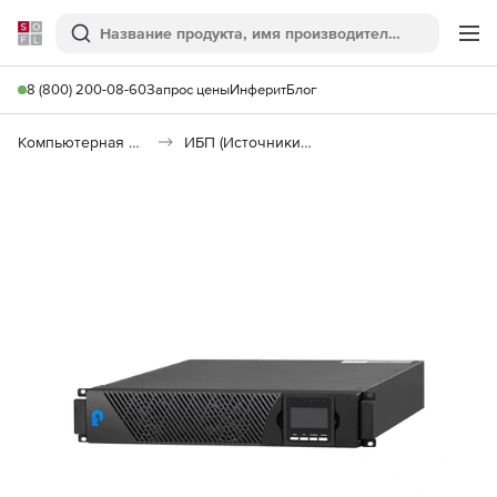
Softline
Поиск
Ме
8 (800) 200-08-60
Запрос цены
Инферит
Блог
Компьютерная периферия
ИБП (Источники бесперебойного питания)