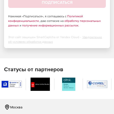
ПОДПИСАТЬСЯ
Повышенный ток зарядного устройства для
подключения внешних батарей большой емкости.
Нажимая «Подписаться», я соглашаюсь с
Политикой
конфиденциальности
, даю согласие на
обработку персональных
Автоматическое включение оборудования при
данных
и
получение информационных рассылок
.
восстановлении электросети.
Этот сайт защищен SmartCaptcha от Yandex Cloud -
Уведомление
Холодный старт (включение ИБП при отсутствии
об условиях обработки данных
электропитания).
Статусы от партнеров
Москва