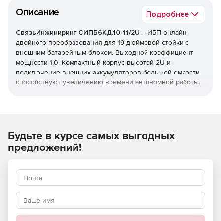
Описание
Подробнее
СвязьИнжиниринг СИПБ6КД.10-11/2U
– ИБП онлайн
двойного преобразования для 19-дюймовой стойки с
внешним батарейным блоком. Выходной коэффициент
мощности 1,0. Компактный корпус высотой 2U и
подключение внешних аккумуляторов большой емкости
способствуют увеличению времени автономной работы.
Особенности:
Выходной коэффициент мощности 1.0 обеспечивает
высокую плотность мощности.
Будьте в курсе самых выгодных
предложений!
Синусоидальное выходное напряжение во всех
режимах работы и нулевое время переключения на
аккумуляторы.
Параллельная работа до 4 ИБП.
Увеличенное время автономной работы за счет
использования внешних батарейных блоков.