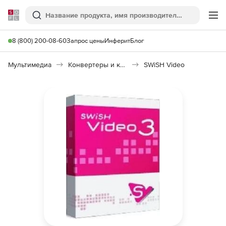
Softline
Поиск
Ме
8 (800) 200-08-60
Запрос цены
Инферит
Блог
Мультимедиа
Конвертеры и кодировщики
SWiSH Video