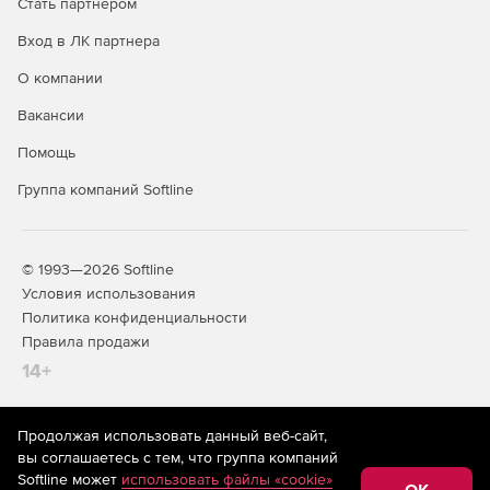
Стать партнером
Вход в ЛК партнера
О компании
Вакансии
Помощь
Группа компаний Softline
© 1993—2026 Softline
Условия использования
Политика конфиденциальности
Правила продажи
14+
Продолжая использовать данный веб-сайт,
На информационном ресурсе store.softline.ru применяются
вы соглашаетесь с тем, что группа компаний
рекомендательные технологии
(информационные технологии
Softline может
использовать файлы «cookie»
предоставления информации на основе сбора,