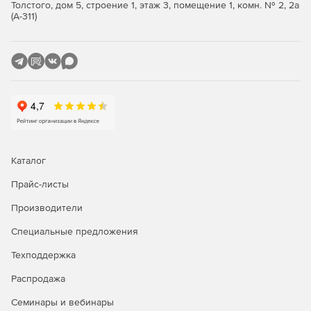
Control Toolbar – панель управления анимацией.
Толстого, дом 5, строение 1, этаж 3, помещение 1, комн. № 2, 2а
(А-311)
Export Toolbar – панель с командами, позволяющими
экспортировать сцену в один из поддерживаемых
программой форматов Swf, Html, Exe и Avi.
Grouping Toolbar – панель с командами группирования
элементов и конвертирования одних видов объектов
в другие.
Каталог
Прайс-листы
Производители
Специальные предложения
Техподдержка
Распродажа
Семинары и вебинары