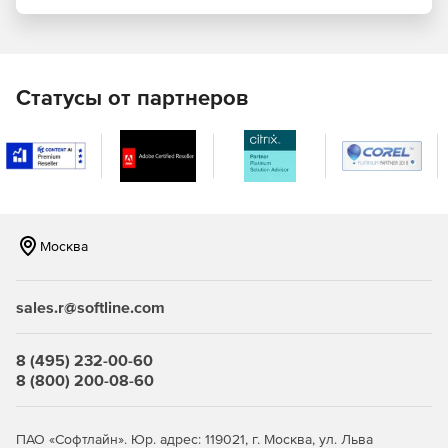
Поддержка мощных языков написания сценариев и
серверных скриптов для управления
информационным содержимым.
Статусы от партнеров
Использование средств для рисования графических
элементов, контроля динамического
информационного содержимого, вводных форм,
редактирования текста.
Расширенные возможности сжатия файлов.
Москва
В продукте используются панели инструментов:
sales.r@softline.com
Standard Toolbar – панель с основными командами:
вырезать, копировать, вставить, удалить, найти,
создать новый проект, открыть, сохранить и т. д.
8 (495) 232-00-60
8 (800) 200-08-60
Insert Toolbar – панель с командами вставки основных
объектов: текста, изображения, кнопки, новой сцены.
ПАО «Софтлайн». Юр. адрес: 119021, г. Москва, ул. Льва