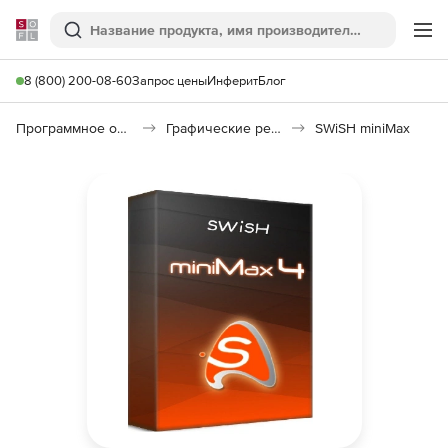
Softline
Поиск
Ме
8 (800) 200-08-60
Запрос цены
Инферит
Блог
Программное обеспечение для графики и дизайна
Графические редакторы
SWiSH miniMax