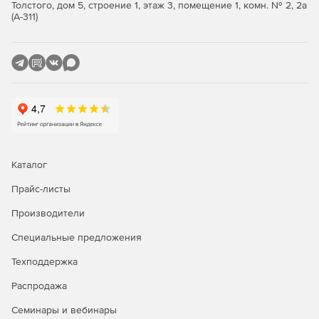
Control Toolbar – панель управления анимацией.
Толстого, дом 5, строение 1, этаж 3, помещение 1, комн. № 2, 2а
(А-311)
Export Toolbar – панель с командами, позволяющими
экспортировать сцену в один из поддерживаемых
программой форматов Swf, Html, Exe и Avi.
Grouping Toolbar – панель с командами группирования
элементов и конвертирования одних видов объектов
в другие.
Каталог
Прайс-листы
Производители
Специальные предложения
Техподдержка
Распродажа
Семинары и вебинары