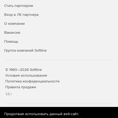
Стать партнером
Вход в ЛК партнера
О компании
Вакансии
Помощь
Группа компаний Softline
© 1993—2026 Softline
Условия использования
Политика конфиденциальности
Правила продажи
14+
На информационном ресурсе store.softline.ru применяются
Продолжая использовать данный веб-сайт,
рекомендательные технологии
(информационные технологии