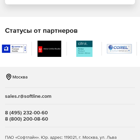
Поддержка мощных языков написания сценариев и
серверных скриптов для управления
информационным содержимым.
Статусы от партнеров
Использование средств для рисования графических
элементов, контроля динамического
информационного содержимого, вводных форм,
редактирования текста.
Расширенные возможности сжатия файлов.
Москва
В продукте используются панели инструментов:
sales.r@softline.com
Standard Toolbar – панель с основными командами:
вырезать, копировать, вставить, удалить, найти,
создать новый проект, открыть, сохранить и т. д.
8 (495) 232-00-60
8 (800) 200-08-60
Insert Toolbar – панель с командами вставки основных
объектов: текста, изображения, кнопки, новой сцены.
ПАО «Софтлайн». Юр. адрес: 119021, г. Москва, ул. Льва