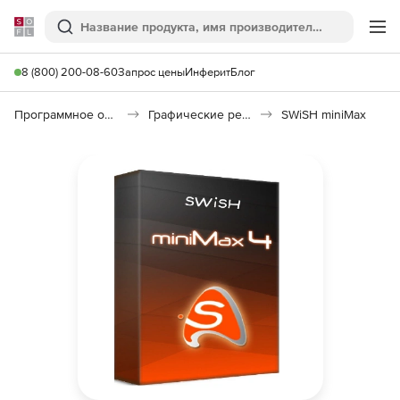
Softline
Поиск
Ме
8 (800) 200-08-60
Запрос цены
Инферит
Блог
Программное обеспечение для графики и дизайна
Графические редакторы
SWiSH miniMax