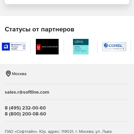
Поддержка мощных языков написания сценариев и
серверных скриптов для управления
информационным содержимым.
Статусы от партнеров
Использование средств для рисования графических
элементов, контроля динамического
информационного содержимого, вводных форм,
редактирования текста.
Расширенные возможности сжатия файлов.
Москва
В продукте используются панели инструментов:
sales.r@softline.com
Standard Toolbar – панель с основными командами:
вырезать, копировать, вставить, удалить, найти,
создать новый проект, открыть, сохранить и т. д.
8 (495) 232-00-60
8 (800) 200-08-60
Insert Toolbar – панель с командами вставки основных
объектов: текста, изображения, кнопки, новой сцены.
ПАО «Софтлайн». Юр. адрес: 119021, г. Москва, ул. Льва