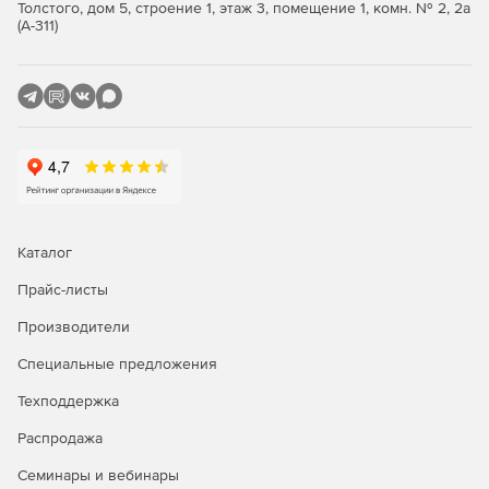
Control Toolbar – панель управления анимацией.
Толстого, дом 5, строение 1, этаж 3, помещение 1, комн. № 2, 2а
(А-311)
Export Toolbar – панель с командами, позволяющими
экспортировать сцену в один из поддерживаемых
программой форматов Swf, Html, Exe и Avi.
Grouping Toolbar – панель с командами группирования
элементов и конвертирования одних видов объектов
в другие.
Каталог
Прайс-листы
Производители
Специальные предложения
Техподдержка
Распродажа
Семинары и вебинары