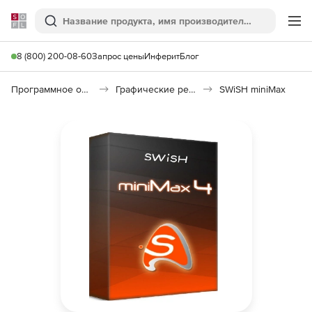
Softline
Поиск
Ме
8 (800) 200-08-60
Запрос цены
Инферит
Блог
Программное обеспечение для графики и дизайна
Графические редакторы
SWiSH miniMax