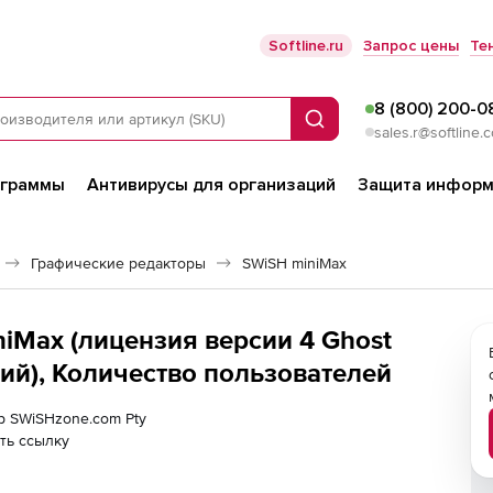
Softline.ru
Запрос цены
Те
8 (800) 200-0
Поиск
sales.r@softline.
ограммы
Антивирусы для организаций
Защита информ
Графические редакторы
SWiSH miniMax
iMax (лицензия версии 4 Ghost
ий), Количество пользователей
ер SWiSHzone.com Pty
ть ссылку