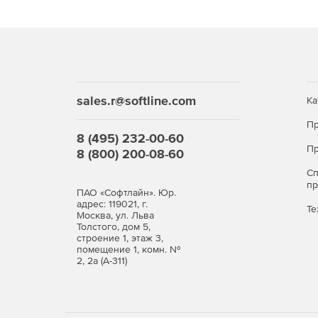
sales.r@softline.com
Ка
Пр
8 (495) 232-00-60
Пр
8 (800) 200-08-60
С
п
ПАО «Софтлайн». Юр.
адрес: 119021, г.
Те
Москва, ул. Льва
Толстого, дом 5,
строение 1, этаж 3,
помещение 1, комн. №
2, 2а (А-311)