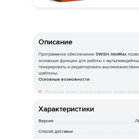
Описание
Программное обеспечение
SWiSH miniMax
позво
основные функции для работы с мультимедийны
генерировать и редактировать высококачествен
шаблоны.
Основные возможности:
Решение может использоваться графически
разработчиками.
Характеристики
Создание Flash-анимации и web-сайтов.
Версия
Л
Возможность создания собственных эффекто
Способ доставки
Содержит более 100 предустановленных виз