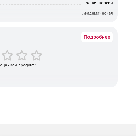
Полная версия
тов и векторных форм.
Академическая
вуков и видео из всех известных форматов.
а в электронном виде. Срок доставки: от 1 рабочего дня.
део, исполняемые приложения (.exe), GIF-анимацию или
Подробнее
й (Image Sequence).
иев и серверных скриптов для управления
 оценили продукт?
ических элементов, контроля динамического
м, редактирования текста.
:
ами: вырезать, копировать, вставить, удалить, найти,
 д.