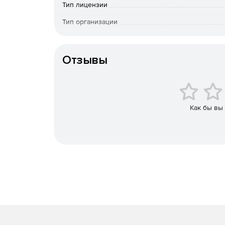
Тип лицензии
Использование более 180 готовых компонен
Тип организации
Поддержка импорта изображений, графики, з
Особенности доставки
Поставк
Поддержка экспорта презентаций в Flash, ви
Отзывы
последовательный ряд статичных изображени
Поддержка мощных языков написания сценар
информационным содержимым.
Как бы вы
Использование средств для рисования граф
информационного содержимого, вводных фор
Расширенные возможности сжатия файлов.
В продукте используются панели инструментов
Standard Toolbar – панель с основными команд
создать новый проект, открыть, сохранить и т.