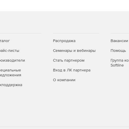
талог
Распродажа
Вакансии
айс-листы
Семинары и вебинары
Помощь
оизводители
Стать партнером
Группа к
Softline
пециальные
Вход в ЛК партнера
редложения
О компании
хподдержка