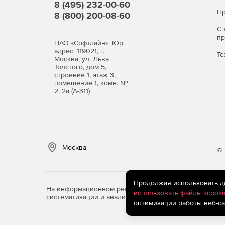
8 (495) 232-00-60
Пр
8 (800) 200-08-60
С
п
ПАО «Софтлайн». Юр.
адрес: 119021, г.
Те
Москва, ул. Льва
Толстого, дом 5,
строение 1, этаж 3,
помещение 1, комн. №
2, 2а (А-311)
Москва
© 
Продолжая использовать дан
На информационном ресурсе store.softline.ru примен
использовать файлы «cooki
систематизации и анализа сведений, относящихся к 
оптимизации работы веб-са