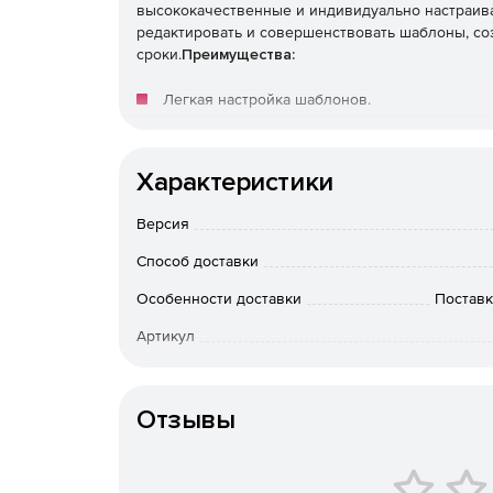
высококачественные и индивидуально настраи
редактировать и совершенствовать шаблоны, со
сроки.
Преимущества:
Легкая настройка шаблонов.
Пошаговые инструкции.
Характеристики
Интеллектуальные прелоадеры.
Версия
Разработанные и протестированные професс
Способ доставки
Особенности доставки
Поставк
Артикул
Отзывы