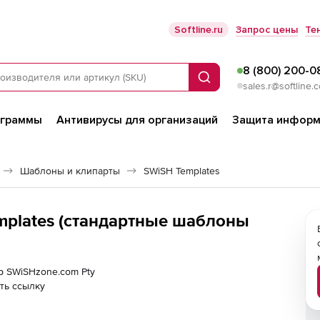
Softline.ru
Запрос цены
Те
8 (800) 200-0
Поиск
sales.r@softline.
ограммы
Антивирусы для организаций
Защита информ
Шаблоны и клипарты
SWiSH Templates
mplates (стандартные шаблоны
ер SWiSHzone.com Pty
ть ссылку