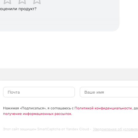
 оценили продукт?
Нажимая «Подписаться», я соглашаюсь с
Политикой конфиденциальности
, д
получение информационных рассылок
.
Этот сайт защищен SmartCaptcha от Yandex Cloud -
Уведомление об условия