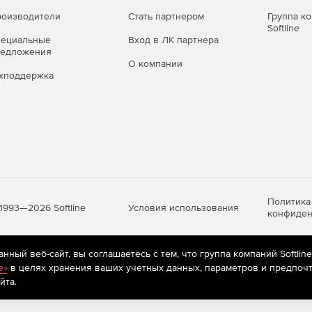
оизводители
Стать партнером
Группа к
Softline
пециальные
Вход в ЛК партнера
редложения
О компании
хподдержка
Политика
Условия использования
1993—2026 Softline
конфиден
ный веб-сайт, вы соглашаетесь с тем, что группа компаний Softlin
яются
рекомендательные технологии
(информационные технологии п
e»
в целях хранения ваших учетных данных, параметров и предпочт
предпочтениям пользователей сети «Интернет», находящихся на те
йта.