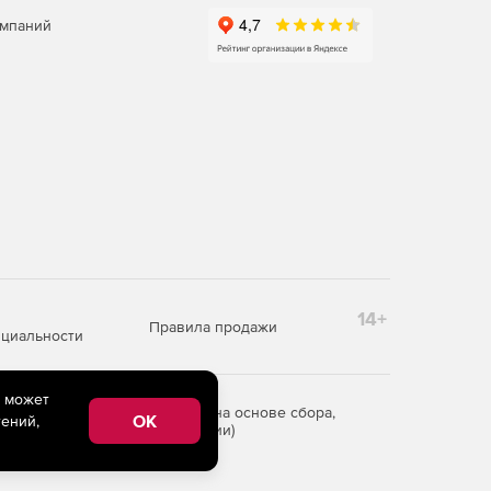
омпаний
14+
Правила продажи
циальности
e может
редоставления информации на основе сбора,
OK
ений,
рритории Российской Федерации)