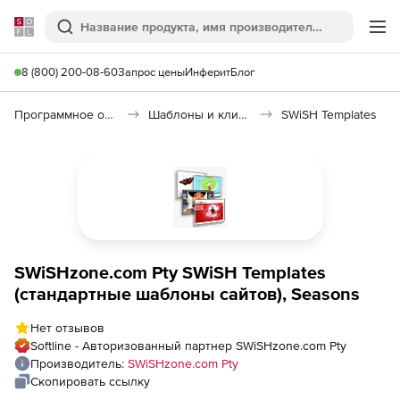
Softline
Поиск
Ме
8 (800) 200-08-60
Запрос цены
Инферит
Блог
Программное обеспечение для графики и дизайна
Шаблоны и клипарты
SWiSH Templates
SWiSHzone.com Pty SWiSH Templates
(стандартные шаблоны сайтов), Seasons
Нет отзывов
Softline - Авторизованный партнер SWiSHzone.com Pty
Производитель:
SWiSHzone.com Pty
Скопировать ссылку