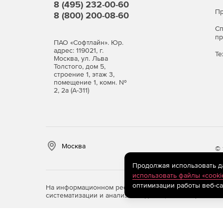
8 (495) 232-00-60
Пр
8 (800) 200-08-60
С
п
ПАО «Софтлайн». Юр.
адрес: 119021, г.
Те
Москва, ул. Льва
Толстого, дом 5,
строение 1, этаж 3,
помещение 1, комн. №
2, 2а (А-311)
Москва
© 
Продолжая использовать дан
использовать файлы «cooki
оптимизации работы веб-са
На информационном ресурсе store.softline.ru примен
систематизации и анализа сведений, относящихся к 