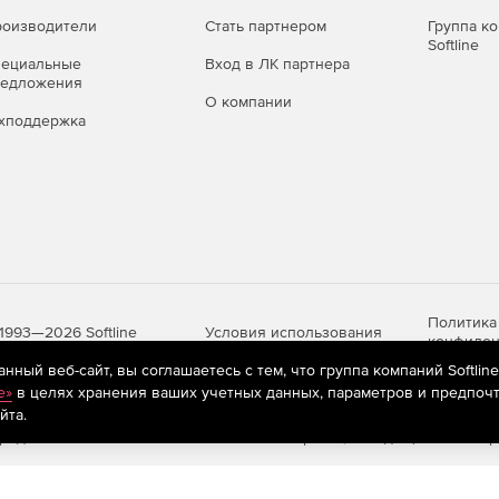
оизводители
Стать партнером
Группа к
Softline
пециальные
Вход в ЛК партнера
редложения
О компании
хподдержка
Политика
Условия использования
1993—2026 Softline
конфиден
ный веб-сайт, вы соглашаетесь с тем, что группа компаний Softlin
e»
в целях хранения ваших учетных данных, параметров и предпочт
йта.
яются
рекомендательные технологии
(информационные технологии п
предпочтениям пользователей сети «Интернет», находящихся на те