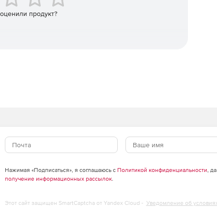
 оценили продукт?
Нажимая «Подписаться», я соглашаюсь с
Политикой конфиденциальности
, д
получение информационных рассылок
.
Этот сайт защищен SmartCaptcha от Yandex Cloud -
Уведомление об условия