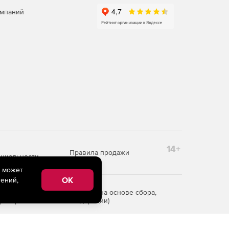
омпаний
14+
Правила продажи
циальности
e может
OK
ений,
редоставления информации на основе сбора,
рритории Российской Федерации)