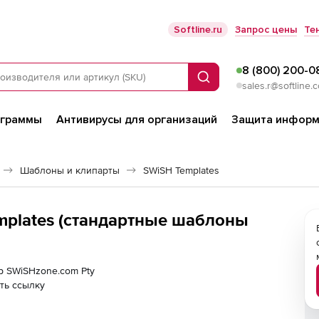
Softline.ru
Запрос цены
Те
8 (800) 200-0
Поиск
sales.r@softline.
ограммы
Антивирусы для организаций
Защита информ
Шаблоны и клипарты
SWiSH Templates
mplates (стандартные шаблоны
ер SWiSHzone.com Pty
ть ссылку