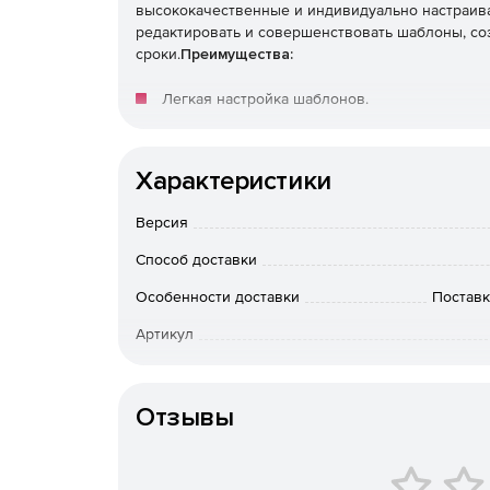
высококачественные и индивидуально настраи
редактировать и совершенствовать шаблоны, со
сроки.
Преимущества:
Легкая настройка шаблонов.
Пошаговые инструкции.
Характеристики
Интеллектуальные прелоадеры.
Версия
Разработанные и протестированные професс
Способ доставки
Особенности доставки
Поставк
Артикул
Отзывы