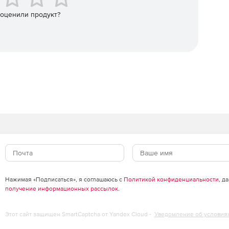
 оценили продукт?
Нажимая «Подписаться», я соглашаюсь с
Политикой конфиденциальности
, д
получение информационных рассылок
.
Этот сайт защищен SmartCaptcha от Yandex Cloud -
Уведомление об условия