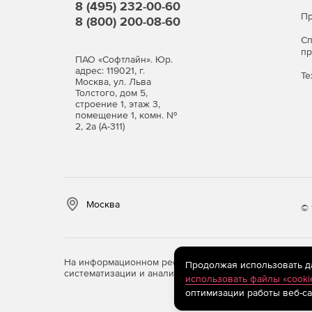
8 (495) 232-00-60
Пр
8 (800) 200-08-60
С
п
ПАО «Софтлайн». Юр.
адрес: 119021, г.
Те
Москва, ул. Льва
Толстого, дом 5,
строение 1, этаж 3,
помещение 1, комн. №
2, 2а (А-311)
Москва
© 
На информационном ресурсе store.softline.ru примен
Продолжая использовать дан
систематизации и анализа сведений, относящихся к 
использовать файлы «cooki
оптимизации работы веб-са