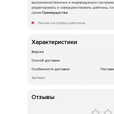
высококачественные и индивидуально настраи
редактировать и совершенствовать шаблоны, со
сроки.
Преимущества:
Легкая настройка шаблонов.
Пошаговые инструкции.
Характеристики
Интеллектуальные прелоадеры.
Версия
Разработанные и протестированные професс
Способ доставки
Особенности доставки
Поставк
Артикул
Отзывы