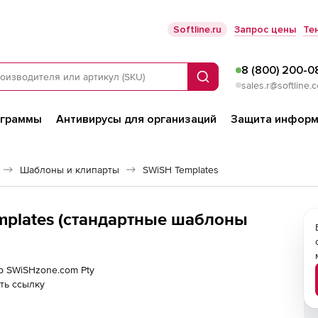
Softline.ru
Запрос цены
Те
8 (800) 200-0
Поиск
sales.r@softline.
ограммы
Антивирусы для организаций
Защита информ
Шаблоны и клипарты
SWiSH Templates
mplates (стандартные шаблоны
ер SWiSHzone.com Pty
ть ссылку