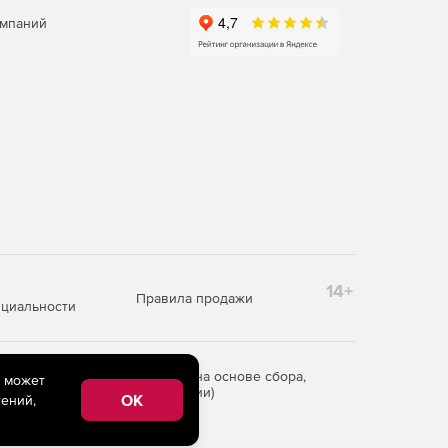
омпаний
14+
Правила продажи
циальности
редоставления информации на основе сбора,
e может
рритории Российской Федерации)
OK
ений,