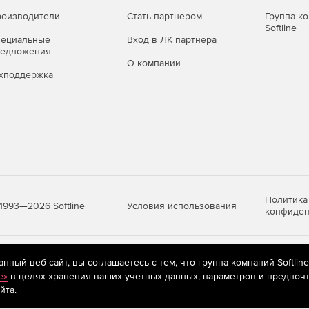
оизводители
Стать партнером
Группа к
Softline
пециальные
Вход в ЛК партнера
редложения
О компании
хподдержка
Политика
Условия использования
1993—2026 Softline
конфиден
яются
рекомендательные технологии
(информационные технологии п
ный веб-сайт, вы соглашаетесь с тем, что группа компаний Softlin
предпочтениям пользователей сети «Интернет», находящихся на те
e»
в целях хранения ваших учетных данных, параметров и предпочт
йта.