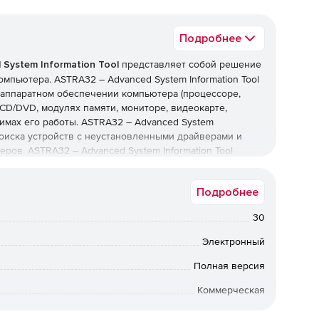
Подробнее
System Information Tool
представляет собой решение
мпьютера. ASTRA32 – Advanced System Information Tool
аппаратном обеспечении компьютера (процессоре,
 CD/DVD, модулях памяти, мониторе, видеокарте,
ежимах его работы. ASTRA32 – Advanced System
поиска устройств с неустановленными драйверами и
ов. ASTRA32 – Advanced System Information Tool
INI, HTML, XML и CSV форматах, а также поддерживает
а вычислительной техники. Возможность работы в
Подробнее
и Advanced System Information Tool:
соров фирм Intel, AMD, Cyrix, VIA, Centaur/IDT, Rise,
30
 C&T, IIT, ULSI, National Semiconductor, SiS.
Электронный
тоты системной шины; определение тактовой и
lot, socket) и типа упаковки (Platform ID) процессора;
Полная версия
озможностей, размера и параметров кэша.
Коммерческая
становленными драйверами – выводит список всех
а в электронном виде. Срок доставки: от 1 рабочего дня.