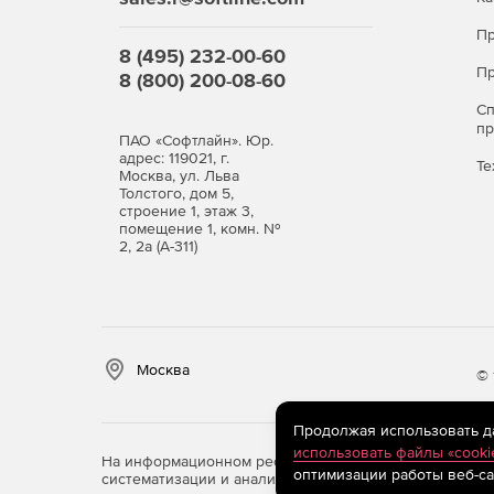
Возможность запуска без инсталляции и раб
Пр
8 (495) 232-00-60
Русскоязычный интерфейс.
Пр
8 (800) 200-08-60
С
п
ПАО «Софтлайн». Юр.
адрес: 119021, г.
Те
Москва, ул. Льва
Толстого, дом 5,
строение 1, этаж 3,
помещение 1, комн. №
2, 2а (А-311)
Москва
© 
Продолжая использовать дан
использовать файлы «cooki
На информационном ресурсе store.softline.ru примен
оптимизации работы веб-са
систематизации и анализа сведений, относящихся к 