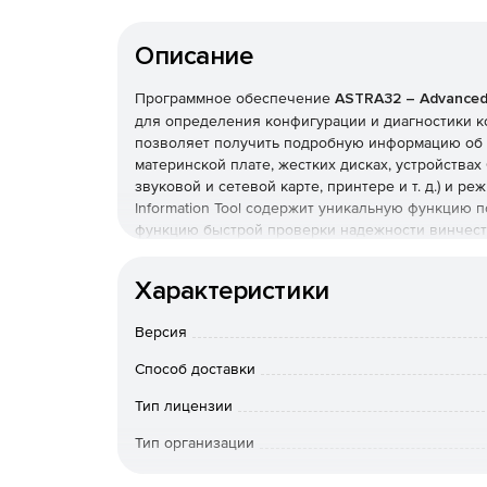
Описание
Программное обеспечение
ASTRA32 – Advanced 
для определения конфигурации и диагностики ко
позволяет получить подробную информацию об 
материнской плате, жестких дисках, устройствах
звуковой и сетевой карте, принтере и т. д.) и р
Information Tool содержит уникальную функцию 
функцию быстрой проверки надежности винчестер
позволяет создавать файлы-отчеты в текстовом, 
возможность экспорта данных в программы учет
Характеристики
режиме командной строки.
Основные возможност
Определение 388 типов процессоров и сопроцес
Версия
Transmeta, NexGen, UMC, IBM, Texas Instruments,
Способ доставки
Определение коэффициента умножения и час
оригинальной частоты, номера, типа разъема (s
Тип лицензии
определение поддерживаемых процессором в
Тип организации
Уникальная функция поиска устройств с неу
Особенности доставки
Поставк