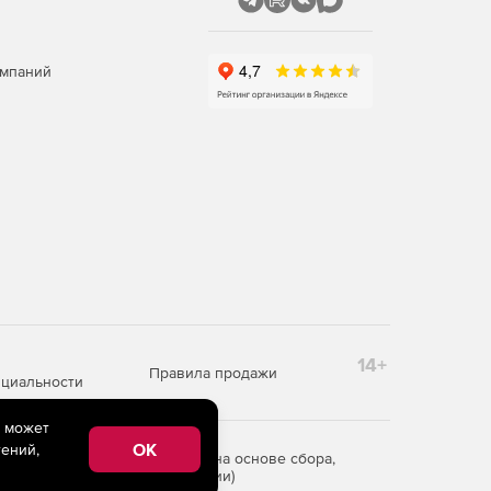
омпаний
14+
Правила продажи
циальности
e может
OK
ений,
редоставления информации на основе сбора,
рритории Российской Федерации)