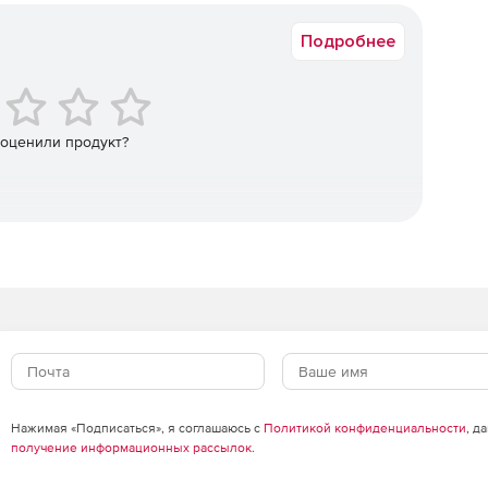
или неправильно установленными драйверами.
Подробнее
 с помощью уникального алгоритма.
ах (имя драйвера, поставщик, версия, дата, статус и
 оценили продукт?
ты и URL сайта, определение производителя, даты и
модели чипсета.
ройств (винчестеры, CD/DVD устройства, ZIP-
llel ATA, Serial ATA I, Serial ATA II). Определение PIO,
ых в данной конфигурации). Работа с ATA/ATAPI
онтроллерах. Определение скорости чтения и записи
дисков на внешних UDMA/SATA/RAID контроллерах) и
 приводы, сканеры, стримеры) и их параметров (имя
Нажимая «Подписаться», я соглашаюсь с
Политикой конфиденциальности
, д
мпература, дата выпуска, размер буфера, скорость
получение информационных рассылок
.