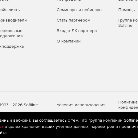
оты в режиме командной строки.
айс-листы
Семинары и вебинары
Помощь
оизводители
Стать партнером
Группа к
Softline
пециальные
Вход в ЛК партнера
редложения
О компании
хподдержка
Политика
Условия использования
1993—2026 Softline
конфиден
ный веб-сайт, вы соглашаетесь с тем, что группа компаний Softlin
e»
в целях хранения ваших учетных данных, параметров и предпочт
яются
рекомендательные технологии
(информационные технологии п
йта.
предпочтениям пользователей сети «Интернет», находящихся на те