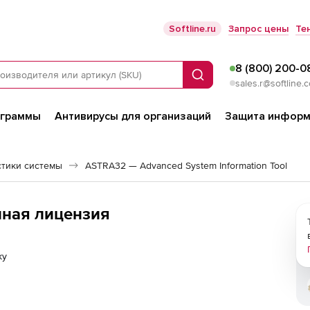
Softline.ru
Запрос цены
Те
8 (800) 200-0
Поиск
sales.r@softline.
ограммы
Антивирусы для организаций
Защита информ
стики системы
ASTRA32 — Advanced System Information Tool
енная лицензия
ку