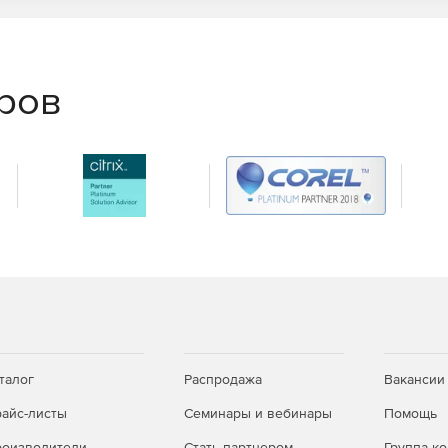
еров
талог
Распродажа
Вакансии
айс-листы
Семинары и вебинары
Помощь
оизводители
Стать партнером
Группа к