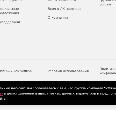
Softline
пециальные
Вход в ЛК партнера
редложения
О компании
хподдержка
Политика
Условия использования
1993—2026 Softline
конфиден
ный веб-сайт, вы соглашаетесь с тем, что группа компаний Softlin
яются
рекомендательные технологии
(информационные технологии п
e»
в целях хранения ваших учетных данных, параметров и предпочт
предпочтениям пользователей сети «Интернет», находящихся на те
йта.