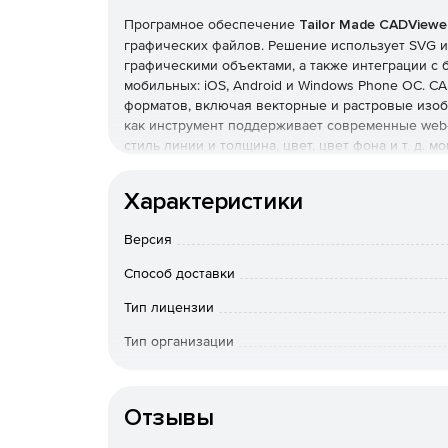
Програмное обеспечение
Tailor Made CADViewe
графических файлов. Решение использует SVG и
графическими объектами, а также интеграции с 
мобильных: iOS, Android и Windows Phone ОС. 
форматов, включая векторные и растровые изобр
как инструмент поддерживает современные web-с
стиль линии и толщина, цвет, цвет фона и т. д. 
стилей (CSS) или в интерактивном режиме с по
JavaScript.
Характеристики
Основные характеристики:
Версия
Дополнительные элементы управления слоя: 
команды Вкл/Выкл слой, «поменять слой или 
Способ доставки
Тип лицензии
Расширенный текстовый поиск: пользователи
строках на чертеже, при этом иожно включи
Тип организации
на объект и «далее поиск» в цикле повторя
Конечный пользователь
Измерение и калибровка: установка единиц 
Отзывы
Печать высокого качества.