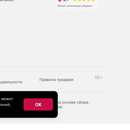
14+
Правила продажи
циальности
e может
редоставления информации на основе сбора,
OK
ений,
рритории Российской Федерации)