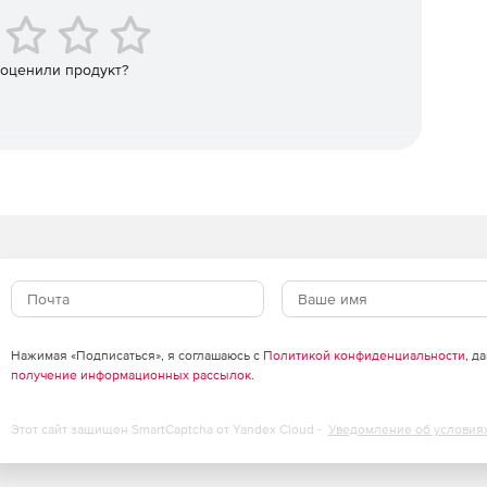
 чертежей для удобного вывода детали, но при этом
 оценили продукт?
жения, встроенные в веб-страницы, или через файл-
вателей при нагрузке.
стройки цвета и типа штриховки объектов.
Нажимая «Подписаться», я соглашаюсь с
Политикой конфиденциальности
, д
получение информационных рассылок
.
Этот сайт защищен SmartCaptcha от Yandex Cloud -
Уведомление об условия