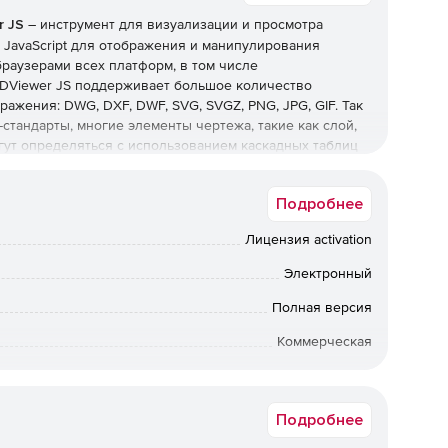
r JS
– инструмент для визуализации и просмотра
 JavaScript для отображения и манипулирования
браузерами всех платформ, в том числе
CADViewer JS поддерживает большое количество
ажения: DWG, DXF, DWF, SVG, SVGZ, PNG, JPG, GIF. Так
тандарты, многие элементы чертежа, такие как слой,
могут определяться с использованием каскадных таблиц
мощью
Подробнее
Лицензия activation
интерфейс списка слоев, включая сортировку,
все слои на».
Электронный
Полная версия
 могут осуществлять поиск на отдельных текстовых
ть подсветку строки, автоматическое масштабирование
Коммерческая
ющихся экземпляров строки.
Физлицо, Юрлицо
измерения и расстояния на чертеже перед измерением.
Подробнее