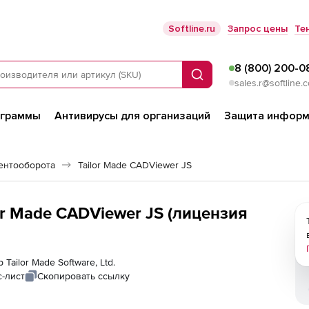
Softline.ru
Запрос цены
Те
8 (800) 200-0
Поиск
sales.r@softline.
ограммы
Антивирусы для организаций
Защита информ
ентооборота
Tailor Made CADViewer JS
ilor Made CADViewer JS (лицензия
Tailor Made Software, Ltd.
-лист
Скопировать ссылку