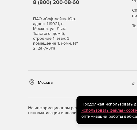
8 (800) 200-08-60
С
п
ПАО «Софтлайн». Юр.
адрес: 119021, г.
Те
Москва, ул. Льва
Толстого, дом 5,
строение 1, этаж 3,
помещение 1, комн. №
2, 2а (А-311)
Москва
© 
Продолжая использовать дан
На информационном ресурсе store.softline.ru примен
использовать файлы «cooki
систематизации и анализа сведений, относящихся к 
оптимизации работы веб-са