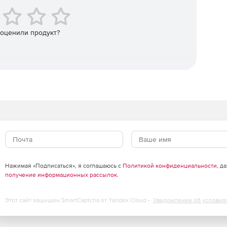
 чертежей для удобного вывода детали, но при этом
 оценили продукт?
жения, встроенные в веб-страницы, или через файл-
вателей при нагрузке.
стройки цвета и типа штриховки объектов.
Нажимая «Подписаться», я соглашаюсь с
Политикой конфиденциальности
, д
получение информационных рассылок
.
Этот сайт защищен SmartCaptcha от Yandex Cloud -
Уведомление об условия