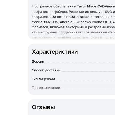
Програмное обеспечение
Tailor Made CADViewe
графических файлов. Решение использует SVG и
графическими объектами, а также интеграции с 
мобильных: iOS, Android и Windows Phone ОС. 
форматов, включая векторные и растровые изобр
как инструмент поддерживает современные web-с
стиль линии и толщина, цвет, цвет фона и т. д. 
стилей (CSS) или в интерактивном режиме с по
JavaScript.
Характеристики
Основные характеристики:
Версия
Дополнительные элементы управления слоя: 
команды Вкл/Выкл слой, «поменять слой или 
Способ доставки
Тип лицензии
Расширенный текстовый поиск: пользователи
строках на чертеже, при этом иожно включи
Тип организации
на объект и «далее поиск» в цикле повторя
Конечный пользователь
Измерение и калибровка: установка единиц 
Отзывы
Печать высокого качества.