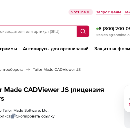
Softline.ru
Запрос цены
Те
8 (800) 200-0
Поиск
sales.r@softline.
ограммы
Антивирусы для организаций
Защита информ
ентооборота
Tailor Made CADViewer JS
ilor Made CADViewer JS (лицензия
rs
Tailor Made Software, Ltd.
-лист
Скопировать ссылку