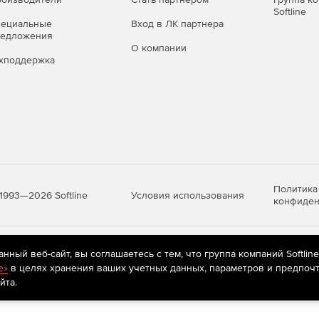
Softline
пециальные
Вход в ЛК партнера
редложения
О компании
хподдержка
Политика
Условия использования
1993—2026 Softline
конфиден
яются
рекомендательные технологии
(информационные технологии п
ный веб-сайт, вы соглашаетесь с тем, что группа компаний Softlin
предпочтениям пользователей сети «Интернет», находящихся на те
e»
в целях хранения ваших учетных данных, параметров и предпочт
йта.