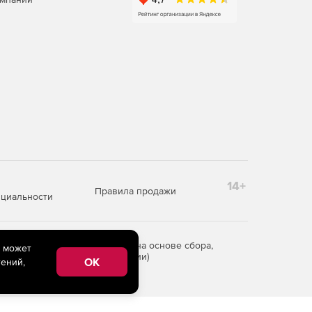
14+
Правила продажи
циальности
редоставления информации на основе сбора,
e может
рритории Российской Федерации)
OK
ений,