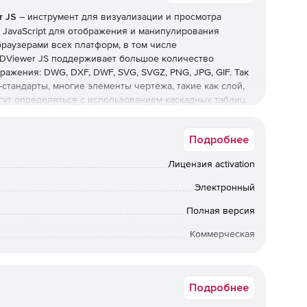
r JS
– инструмент для визуализации и просмотра
 JavaScript для отображения и манипулирования
браузерами всех платформ, в том числе
CADViewer JS поддерживает большое количество
ажения: DWG, DXF, DWF, SVG, SVGZ, PNG, JPG, GIF. Так
тандарты, многие элементы чертежа, такие как слой,
могут определяться с использованием каскадных таблиц
мощью
Подробнее
Лицензия activation
интерфейс списка слоев, включая сортировку,
все слои на».
Электронный
Полная версия
 могут осуществлять поиск на отдельных текстовых
ть подсветку строки, автоматическое масштабирование
Коммерческая
ющихся экземпляров строки.
Физлицо, Юрлицо
измерения и расстояния на чертеже перед измерением.
Подробнее