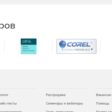
еров
талог
Распродажа
Вакансии
айс-листы
Семинары и вебинары
Помощь
оизводители
Стать партнером
Группа к