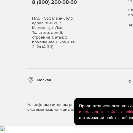
8 (800) 200-08-60
С
п
ПАО «Софтлайн». Юр.
адрес: 119021, г.
Те
Москва, ул. Льва
Толстого, дом 5,
строение 1, этаж 3,
помещение 1, комн. №
2, 2а (А-311)
Москва
© 
На информационном ресурсе store.softline.ru примен
Продолжая использовать дан
систематизации и анализа сведений, относящихся к 
использовать файлы «cooki
оптимизации работы веб-са