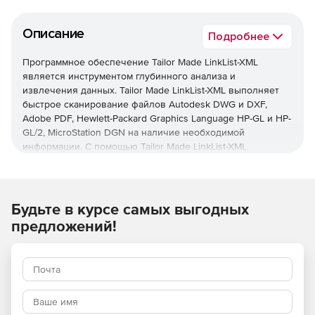
Описание
Подробнее
Программное обеспечение Tailor Made LinkList-XML
является инструментом глубинного анализа и
извлечения данных. Tailor Made LinkList-XML выполняет
быстрое сканирование файлов Autodesk DWG и DXF,
Adobe PDF, Hewlett-Packard Graphics Language HP-GL и HP-
GL/2, MicroStation DGN на наличие необходимой
информации. С помощью Tailor Made LinkList-XML
пользователи могут извлекать разнообразную
информацию, включая слои и имена, геометрические
данные, названия блоков, текст, атрибуты и др.
Будьте в курсе самых выгодных
Операции
Всеобъемлющий набор параметров позволяет
предложений!
управлять любыми аспектами вывода данных. Каждый
элемент информации можно индивидуально выключать
или включать, достигая таким образом полного контроля
процессов.
Форматы ввода данных: