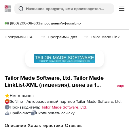
Softline
Поиск
Ме
8 (800) 200-08-60
Запрос цены
Инферит
Блог
Программы САПР и ГИС
Программы для документооборота
Tailor Made LinkList-XML
Tailor Made Software, Ltd. Tailor Made
LinkList-XML (лицензия), цена за 1
еще
лицензию
Нет отзывов
Softline - Авторизованный партнер Tailor Made Software, Ltd.
Производитель:
Tailor Made Software, Ltd.
Прайс-лист
Скопировать ссылку
Описание
Характеристики
Отзывы