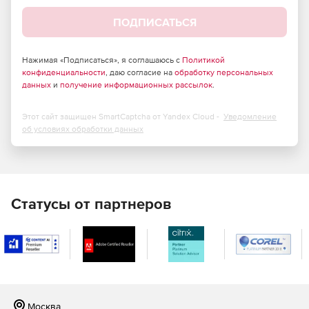
Поддержка файлов AutoCAD DWG и DXF для
ПОДПИСАТЬСЯ
платформ Windows, Linux и Solaris.
Поддержка Adobe PDF для платформ Windows, Linux и
Нажимая «Подписаться», я соглашаюсь с
Политикой
Solaris.
конфиденциальности
, даю согласие на
обработку персональных
данных
и
получение информационных рассылок
.
Поддержка файлов MicroStation DGN для платформы
Windows.
Этот сайт защищен SmartCaptcha от Yandex Cloud -
Уведомление
об условиях обработки данных
Статусы от партнеров
Москва