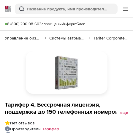
Softline
Поиск
Ме
8 (800) 200-08-60
Запрос цены
Инферит
Блог
Управление бизнесом, CRM/ERP
Системы автоматизации
Tarifer Corporate — Управление расходами на сотовую связь
Тарифер 4, Бессрочная лицензия,
поддержка до 150 телефонных номеров
еще
(без функции подбора тарифов), сетевая +
Нет отзывов
пакет технической поддержки на 1 год
Производитель:
Тарифер