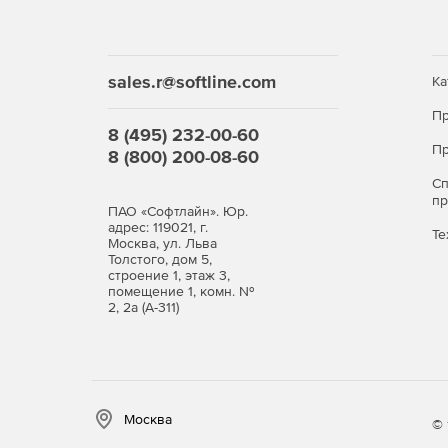
sales.r@softline.com
Ка
Пр
8 (495) 232-00-60
Пр
8 (800) 200-08-60
С
п
ПАО «Софтлайн». Юр.
адрес: 119021, г.
Те
Москва, ул. Льва
Толстого, дом 5,
строение 1, этаж 3,
помещение 1, комн. №
2, 2а (А-311)
Москва
© 