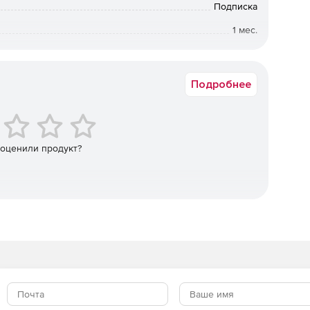
Подписка
1 мес.
Коммерческая
 запросов в спам и получения «бана» от почтового
горитмов отправки. Программа позволяет подгружать e-
Подробнее
ь контакты в стоп-лист. При необходимости можно
 оценили продукт?
осам. Содержание отображается сразу (вместе с
ткрытия отдельным кликом. Можно быстро выбирать
должения переписки, формировать и сохранять списки
ожениями по рынку).
рямых поставщиков, но также обеспечить заключение
 каждой заявки от поступления лида до оплаты.
ок к запросам) за месяц. Отображается текущее
 обработки.