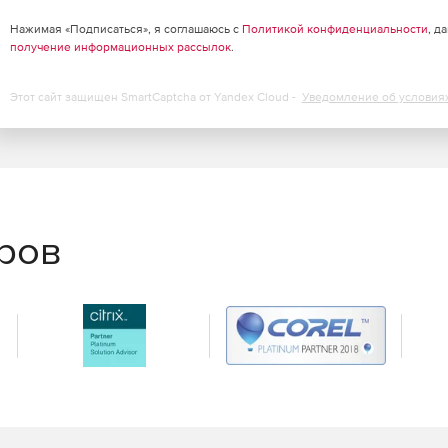
Нажимая «Подписаться», я соглашаюсь с
Политикой конфиденциальности
, д
получение информационных рассылок
.
Этот сайт защищен SmartCaptcha от Yandex Cloud -
Уведомление об условия
еров