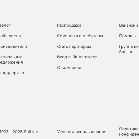
талог
Распродажа
Вакансии
айс-листы
Семинары и вебинары
Помощь
оизводители
Стать партнером
Группа к
Softline
пециальные
Вход в ЛК партнера
редложения
О компании
хподдержка
Политика
Условия использования
1993—2026 Softline
конфиден