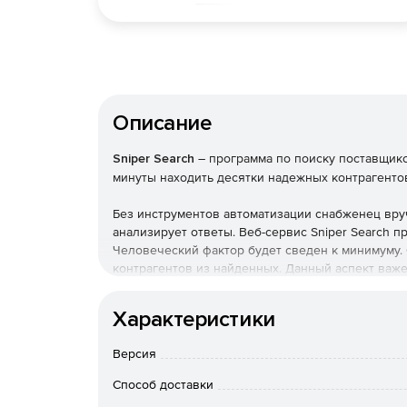
Описание
Sniper Search
– программа по поиску поставщико
минуты находить десятки надежных контрагенто
Без инструментов автоматизации снабженец вру
анализирует ответы. Веб-сервис Sniper Search пр
Человеческий фактор будет сведен к минимуму
контрагентов из найденных. Данный аспект важ
альтернативных оптовых и розничных поставщик
Характеристики
Автопоиск контактов
Версия
В поисковую строку вводится запрос с название
бы в Яндексе или Google. Лучше указать нескол
Способ доставки
количество страниц для глубокого сканировани