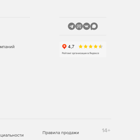
омпаний
14+
Правила продажи
циальности