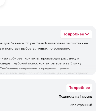
Подробнее
в для бизнеса. Sniper Search позволяет за считанные
в и помогает выбрать лучших по условиям.
чную собирает контакты, производит рассылку и
оведет глубокий поиск контактов всего за 5 минут.
. Снабженец оперативно определит лучших
ен с учетом задач по импортозамещению, нахождению
ов в РФ.
Подробнее
Подписка на 1 месяц
м продукта или услуги, аналогичный тому, что вводился
ько ключевых фраз, а также установить оптимальное
Электронный
я. Сервис автоматически найдет все работающие сайты