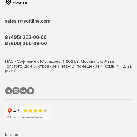
Москва
Безопасность
Использование TeamShell упорядочивает взаимодействие
sales.r@softline.com
с ресурсами и позволяет включить в схему работы
подразделения безопасности просто и удобно для
сотрудников.
8 (495) 232-00-60
8 (800) 200-08-60
ПАО «Софтлайн». Юр. адрес: 119021, г. Москва, ул. Льва
Толстого, дом 5, строение 1, этаж 3, помещение 1, комн. № 2, 2а
(А-311)
Каталог