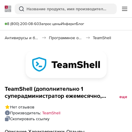
Softline
Поиск
Ме
8 (800) 200-08-60
Запрос цены
Инферит
Блог
Антивирусы и безопасность
Программное обеспечение для контроля доступа
TeamShell
TeamShell (дополнительно 1
суперадминистратор ежемесячно,
еще
минимальный срок 3 месяца),
Нет отзывов
Производитель:
TeamShell
Скопировать ссылку
Описание
Характеристики
Отзывы