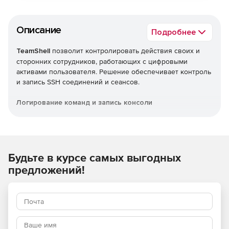
Описание
Подробнее
TeamShell
позволит контролировать действия своих и
сторонних сотрудников, работающих с цифровыми
активами пользователя. Решение обеспечивает контроль
и запись SSH соединений и сеансов.
Логирование команд и запись консоли
Все действия пользователя и экран консоли
записываются, позволяя восстановить ход событий.
Удобный плеер TeamShell позволяет просматривать
действия пользователя и реакцию системы. Возможности
Будьте в курсе самых выгодных
у пользователя удалить или исказить запись нет.
предложений!
Управление доступом по SSH
Удобное управление правами пользователей. Позволяет
разграничивать пользователю доступ к группам
серверов, выдавая ему только одну учетную запись.