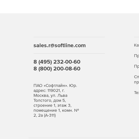
ISO/IEC 27001 и ISO 9001:2015 и соблюдает общи
sales.r@softline.com
Ка
Пр
8 (495) 232-00-60
Пр
8 (800) 200-08-60
С
п
ПАО «Софтлайн». Юр.
адрес: 119021, г.
Те
Москва, ул. Льва
Толстого, дом 5,
строение 1, этаж 3,
помещение 1, комн. №
2, 2а (А-311)