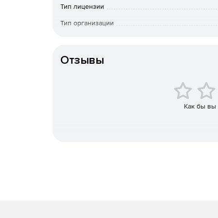
Интегрированное управление заявками и ин
Тип лицензии
Возможность оставлять записки на удаленны
Тип организации
Язык интерфейса
Интеграция с системами управления мобиль
Отзывы
Удаленный доступ
Постоянный доступ к автономным устройства
Как бы вы
Удаленное включение и перезагрузка.
Черный экран для конфиденциального удален
Гибкая и безопасная совместная работа с фа
Удаленная печать для Windows и macOS.
Поддержка мобильных устройств
Совместный доступ к экрану на устройствах i