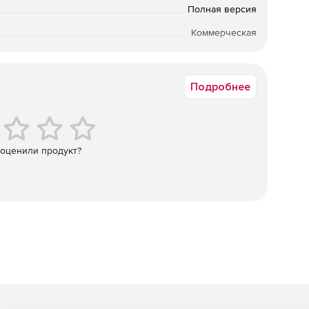
теграция с основными системами службы поддержки.
Полная версия
х компьютерах.
Коммерческая
Все европейские языки
ными устройствами и прочими приложениями.
Подробнее
м.
 оценили продукт?
ного доступа.
йлами.
Phone и iPad.