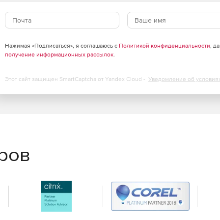
ередачей файлов через приложение для работы
Нажимая «Подписаться», я соглашаюсь с
Политикой конфиденциальности
, д
ми.
получение информационных рассылок
.
теме в приложении TeamViewer для стационарного ПК.
Этот сайт защищен SmartCaptcha от Yandex Cloud -
Уведомление об условия
оздание снимков экрана или управление процессами
еров
рационными системами и устройствами «Интернета
пасности. TeamViewer использует сквозное
ухфакторную аутентификацию и прочие передовые
о на соответствие требованиям SOC2, HIPAA/HITECH,