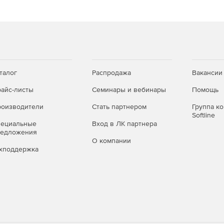
й регламент по защите данных (GDPR).
талог
Распродажа
Вакансии
айс-листы
Семинары и вебинары
Помощь
оизводители
Стать партнером
Группа к
Softline
пециальные
Вход в ЛК партнера
редложения
О компании
хподдержка