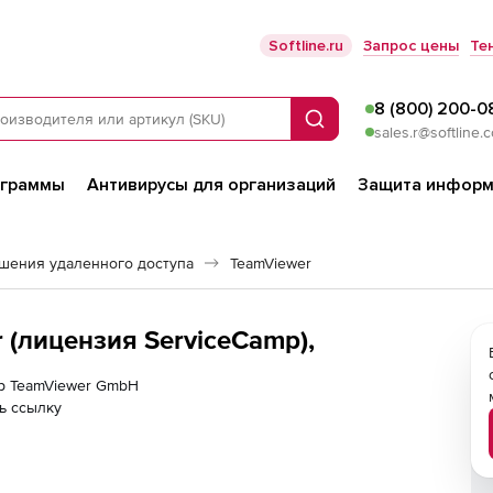
Softline.ru
Запрос цены
Те
8 (800) 200-0
Поиск
sales.r@softline.
ограммы
Антивирусы для организаций
Защита информ
шения удаленного доступа
TeamViewer
(лицензия ServiceCamp),
ер TeamViewer GmbH
ь ссылку