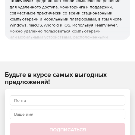
TeamViewer
представляет собой комплексное решение
для удаленного доступа, мониторинга и поддержки,
совместимое практически со всеми стационарными
компьютерами и мобильными платформами, в том числе
Windows, macOS, Android и iOS. Используя TeamViewer,
можно удаленно пользоваться компьютерами
или мобильными устройствами, расположенными
в любой точке мира. Кроме того, через защищенную
глобальную сеть удаленного доступа можно
подключаться к серверам, коммерческим устройствам
и устройствам «Интернета вещей» из любой точки мира
и в любое время.
Будьте в курсе самых выгодных
Удаленная поддержка
предложений!
Оперативная поддержка клиентов и сотрудников.
Использование собственного бренда при создании
систем поддержки.
Интегрированное управление заявками и интеграция
с основными системами службы поддержки.
ПОДПИСАТЬСЯ