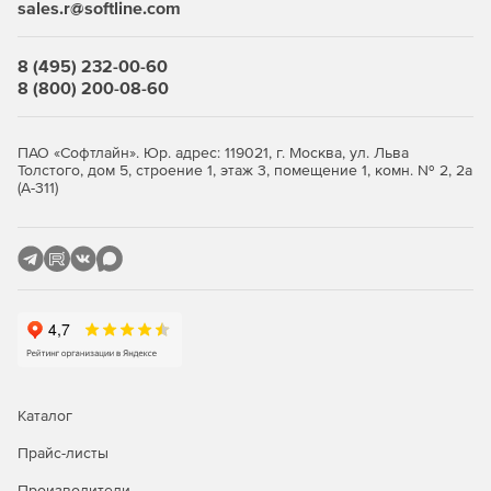
sales.r@softline.com
и iPad.
Безопасная передача файлов, управление передачей
8 (495) 232-00-60
файлов через приложение для работы с файлами
8 (800) 200-08-60
на устройствах iOS.
Подключение между мобильными устройствами.
ПАО «Софтлайн». Юр. адрес: 119021, г. Москва, ул. Льва
Толстого, дом 5, строение 1, этаж 3, помещение 1, комн. № 2, 2а
(А-311)
Просмотр диагностической информации о системе
в приложении TeamViewer для стационарного ПК.
Общение с помощью текстовых сообщений, создание
снимков экрана или управление процессами
на поддерживаемом устройстве.
Межплатформенное решение
Совместимость с мобильными устройствами,
Каталог
операционными системами и устройствами «Интернета
вещей» от 127 производителей.
Прайс-листы
Безопасность
Производители