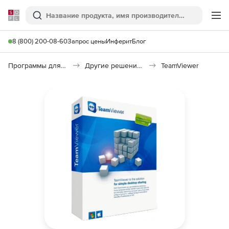
Softline
Поиск
Ме
8 (800) 200-08-60
Запрос цены
Инферит
Блог
Программы для удаленного доступа
Другие решения удаленного доступа
TeamViewer