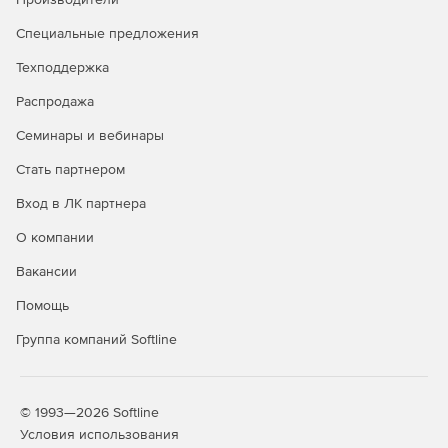
Специальные предложения
TeamViewer предлагает встроенные системы
безопасности. TeamViewer использует сквозное
Техподдержка
шифрование по 256-битному стандарту AES,
двухфакторную аутентификацию и прочие передовые
Распродажа
системы безопасности. Решение сертифицировано
Семинары и вебинары
на соответствие требованиям SOC2, HIPAA/HITECH,
ISO/IEC 27001 и ISO 9001:2015 и соблюдает общий
Стать партнером
регламент по защите данных (GDPR).
Вход в ЛК партнера
О компании
Вакансии
Помощь
Группа компаний Softline
© 1993—2026 Softline
Условия использования