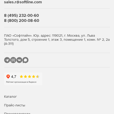
sales.r@softline.com
и iPad.
Безопасная передача файлов, управление передачей
8 (495) 232-00-60
файлов через приложение для работы с файлами
8 (800) 200-08-60
на устройствах iOS.
Подключение между мобильными устройствами.
ПАО «Софтлайн». Юр. адрес: 119021, г. Москва, ул. Льва
Толстого, дом 5, строение 1, этаж 3, помещение 1, комн. № 2, 2а
(А-311)
Просмотр диагностической информации о системе
в приложении TeamViewer для стационарного ПК.
Общение с помощью текстовых сообщений, создание
снимков экрана или управление процессами
на поддерживаемом устройстве.
Межплатформенное решение
Совместимость с мобильными устройствами,
Каталог
операционными системами и устройствами «Интернета
вещей» от 127 производителей.
Прайс-листы
Безопасность
Производители