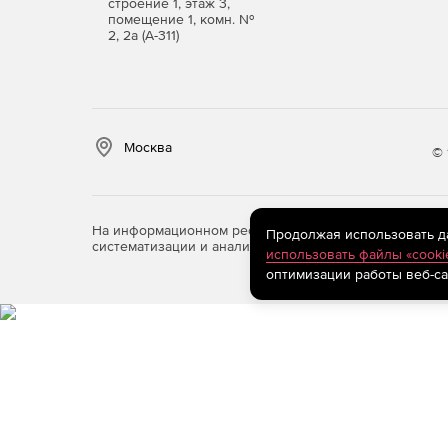
строение 1, этаж 3,
помещение 1, комн. №
2, 2а (А-311)
Москва
© 
На информационном ресурсе store.softline.ru примен
Продолжая использовать дан
систематизации и анализа сведений, относящихся к 
использовать файлы «cooki
оптимизации работы веб-са