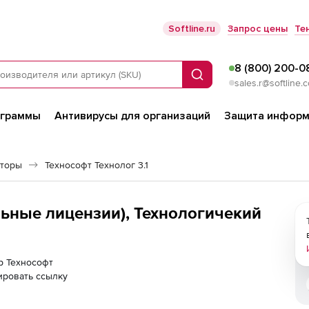
Softline.ru
Запрос цены
Те
8 (800) 200-0
Поиск
sales.r@softline.
ограммы
Антивирусы для организаций
Защита информ
яторы
Технософт Технолог 3.1
альные лицензии), Технологичекий
ер Технософт
ировать ссылку