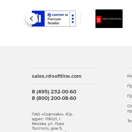
Проектные и поверочные расчеты.
Результаты расчета в виде набора таблиц для
Назад
sales.r@softline.com
Ка
Пр
8 (495) 232-00-60
Пр
8 (800) 200-08-60
С
п
ПАО «Софтлайн». Юр.
адрес: 119021, г.
Те
Москва, ул. Льва
Толстого, дом 5,