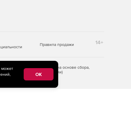
14+
Правила продажи
циальности
редоставления информации на основе сбора,
e может
рритории Российской Федерации)
OK
ений,