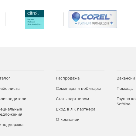
 печати.
талог
Распродажа
Вакансии
айс-листы
Семинары и вебинары
Помощь
оизводители
Стать партнером
Группа к
Softline
пециальные
Вход в ЛК партнера
редложения
О компании
хподдержка