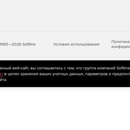
Политика
Условия использования
1993—2026 Softline
конфиден
яются
рекомендательные технологии
(информационные технологии п
ный веб-сайт, вы соглашаетесь с тем, что группа компаний Softlin
предпочтениям пользователей сети «Интернет», находящихся на те
e»
в целях хранения ваших учетных данных, параметров и предпочт
йта.