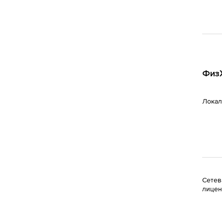
ФизХ
Локал
Сетев
лицен