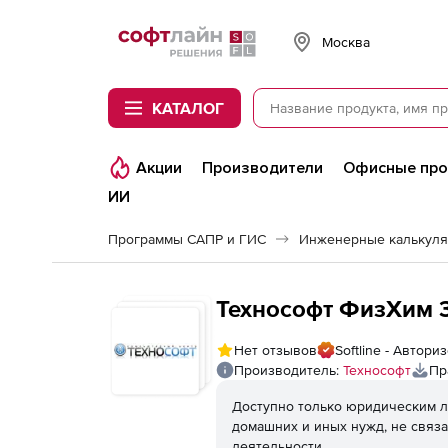
Softline
Москва
КАТАЛОГ
Акции
Производители
Офисные пр
ИИ
Программы САПР и ГИС
Инженерные калькул
Технософт ФизХим 3
Нет отзывов
Softline - Автор
Производитель:
Технософт
Пр
Доступно только юридическим л
домашних и иных нужд, не связ
деятельности