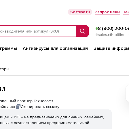
Softline.ru
Запрос цены
Те
8 (800) 200-0
Поиск
sales.r@softline.
ограммы
Антивирусы для организаций
Защита информ
яторы
.1
изованный партнер Технософт
айс-лист
Скопировать ссылку
ицам и ИП – не предназначено для личных, семейных,
анных с осуществлением предпринимательской