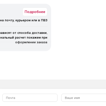
нических веществ и их смесей
ь, вязкость,
Подробнее
атуры и давления конденсации
 поверхностное натяжение,
на почту, курьером или в ПВЗ
зависят от способа доставки,
нальный расчет покажем при
оформлении заказа