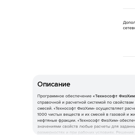
Допол
сетев
Описание
Программное обеспечение
«Технософт ФизХим
справочной и расчетной системой по свойствам
смесей. «Технософт ФизХим» осуществляет расч
1000 чистых веществ и их смесей в газовой и ж
нефтяные фракции. «Технософт ФизХим» обесп
значениями свойств любые расчеты для заданн
размерностях и при рабочих условиях. Решение