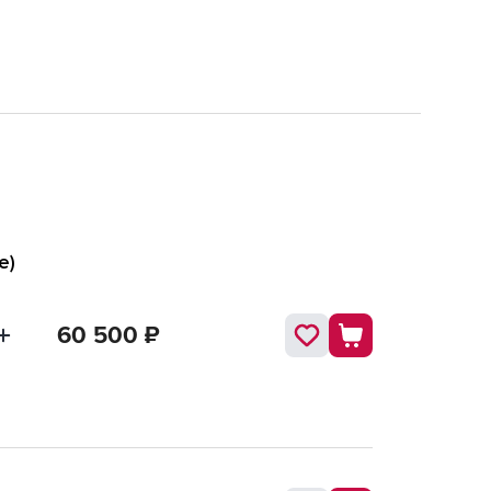
е)
60 500
₽