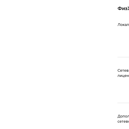
ФизХ
Локал
Сетев
лицен
Допол
сетев