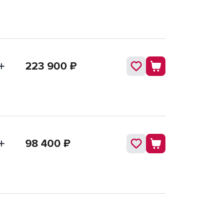
223 900
₽
98 400
₽