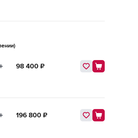
лении)
98 400
₽
196 800
₽