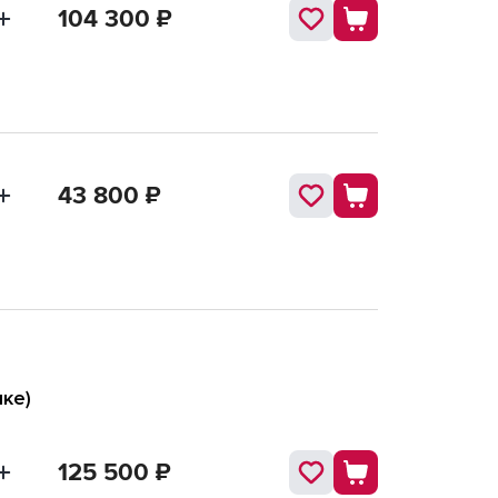
104 300
₽
43 800
₽
ке)
125 500
₽