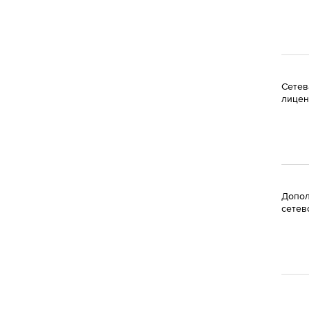
Сетев
лицен
Допол
сетев