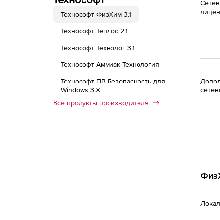
Сетев
лицен
Технософт ФизХим 3.1
Технософт Теплос 2.1
Технософт Технолог 3.1
Технософт Аммиак-Технология
Технософт ПВ-Безопасность для
Допол
Windows 3.X
сетев
Все продукты производителя
ФизХ
Локал