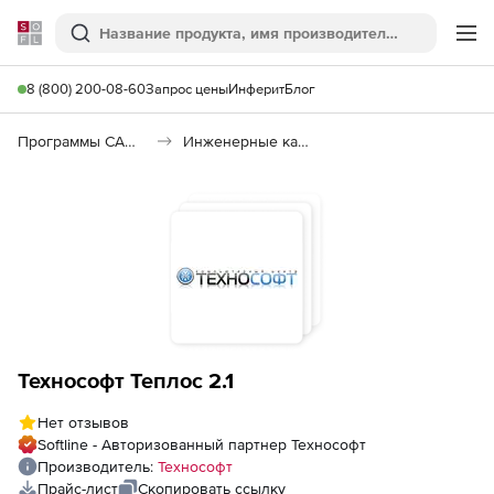
Softline
Поиск
Ме
8 (800) 200-08-60
Запрос цены
Инферит
Блог
Программы САПР и ГИС
Инженерные калькуляторы
Технософт Теплос 2.1
Нет отзывов
Softline - Авторизованный партнер Технософт
Производитель:
Технософт
Прайс-лист
Скопировать ссылку