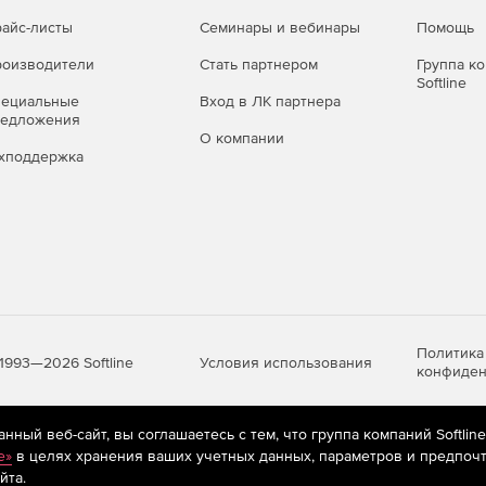
айс-листы
Семинары и вебинары
Помощь
оизводители
Стать партнером
Группа к
Softline
пециальные
Вход в ЛК партнера
редложения
О компании
хподдержка
Политика
Условия использования
1993—2026 Softline
конфиден
ный веб-сайт, вы соглашаетесь с тем, что группа компаний Softlin
яются
рекомендательные технологии
(информационные технологии п
e»
в целях хранения ваших учетных данных, параметров и предпочт
предпочтениям пользователей сети «Интернет», находящихся на те
йта.