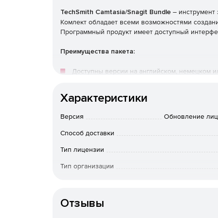
TechSmith Camtasia/Snagit Bundle
– инструмент 
Комлект обладает всеми возможностями создан
Программный продукт имеет доступный интерфе
Преимущества пакета:
Доступны версии на английском, немецком и
Включает следующие инструменты: Camtasia 20
Характеристики
Приоритетная поддержка – выделенная теле
Версия
Обновление лиц
Способ доставки
Эксклюзивное обучение для расширения на
Тип лицензии
Тип организации
К-во пользователей
Отзывы