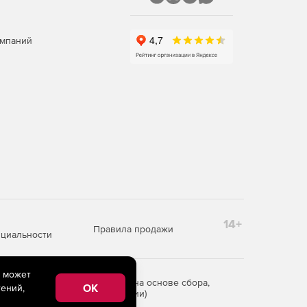
омпаний
14+
Правила продажи
циальности
e может
редоставления информации на основе сбора,
OK
ений,
рритории Российской Федерации)