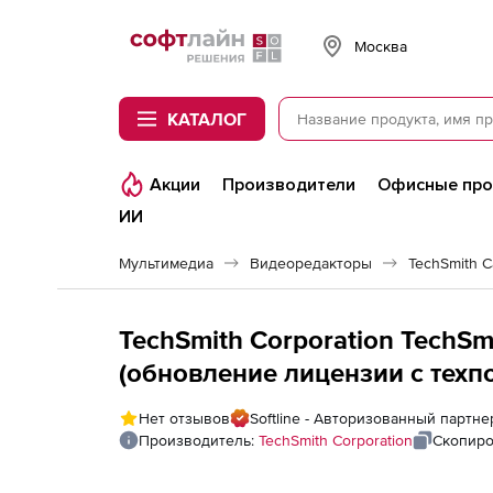
Softline
Москва
КАТАЛОГ
Акции
Производители
Офисные пр
ИИ
Мультимедиа
Видеоредакторы
TechSmith C
TechSmith Corporation TechSmi
(обновление лицензии с тех
учреждений), Количество по
Нет отзывов
Softline - Авторизованный партне
Производитель:
TechSmith Corporation
Скопиро