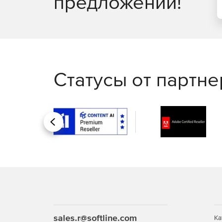
предложений!
Статусы от партн
Назад
sales.r@softline.com
Ка