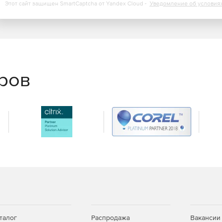
Этот сайт защищен SmartCaptcha от Yandex Cloud -
Уведомление об условия
еров
талог
Распродажа
Вакансии