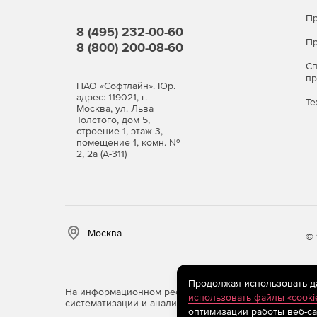
Пр
8 (495) 232-00-60
Пр
8 (800) 200-08-60
С
п
ПАО «Софтлайн». Юр.
адрес: 119021, г.
Те
Москва, ул. Льва
Толстого, дом 5,
строение 1, этаж 3,
помещение 1, комн. №
2, 2а (А-311)
Москва
© 
Продолжая использовать дан
На информационном ресурсе store.softline.ru примен
использовать файлы «cooki
систематизации и анализа сведений, относящихся к 
оптимизации работы веб-са