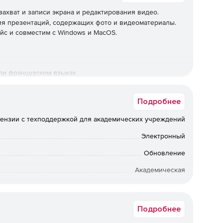
захват и записи экрана и редактирования видео.
ия презентаций, содержащих фото и видеоматериалы.
йс и совместим с Windows и MacOS.
ли французском языках.
21, Snagit 2021.
Подробнее
фонная очередь и ускоренное обслуживание.
ензии с техподдержкой для академических учреждений
Электронный
выков.
Обновление
Академическая
от 200 до 299
Подробнее