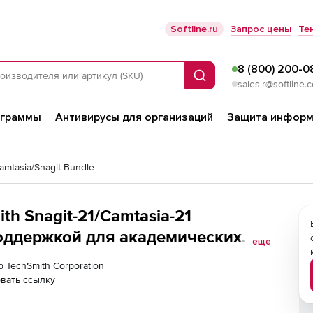
Softline.ru
Запрос цены
Те
8 (800) 200-0
Поиск
sales.r@softline.
ограммы
Антивирусы для организаций
Защита информ
amtasia/Snagit Bundle
th Snagit-21/Camtasia-21
поддержкой для академических
еще
льзователей
р TechSmith Corporation
вать ссылку