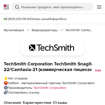
Softline
Поиск
Ме
8 (800) 200-08-60
Запрос цены
Инферит
Блог
Мультимедиа
Видеоредакторы
TechSmith Camtasia/Snagit Bundle
TechSmith Corporation TechSmith Snagit-
22/Camtasia-21 (коммерческая лицензия с
еще
техподдержкой), Количество
Нет отзывов
пользователей
Softline - Авторизованный партнер TechSmith Corporation
Производитель:
TechSmith Corporation
Скопировать ссылку
Описание
Характеристики
Отзывы