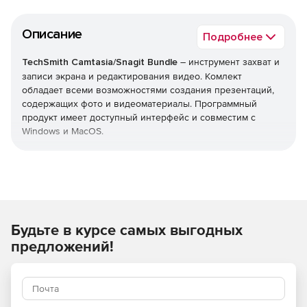
Описание
Подробнее
TechSmith Camtasia/Snagit Bundle
– инструмент захват и
записи экрана и редактирования видео. Комлект
обладает всеми возможностями создания презентаций,
содержащих фото и видеоматериалы. Программный
продукт имеет доступный интерфейс и совместим с
Windows и MacOS.
Преимущества пакета:
Доступны версии на английском, немецком или
французском языках.
Будьте в курсе самых выгодных
Включает следующие инструменты: Camtasia 2021,
Snagit 2021.
предложений!
Приоритетная поддержка – выделенная телефонная
очередь и ускоренное обслуживание.