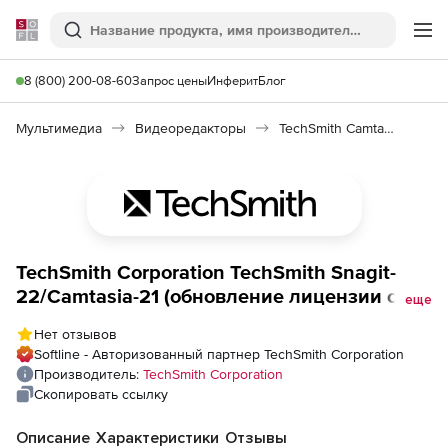
Softline
Поиск
Ме
8 (800) 200-08-60
Запрос цены
Инферит
Блог
Мультимедиа
Видеоредакторы
TechSmith Camtasia/Snagit Bundle
TechSmith Corporation TechSmith Snagit-
22/Camtasia-21 (обновление лицензии с
еще
техподдержкой для академических
Нет отзывов
учреждений), Количество пользователей
Softline - Авторизованный партнер TechSmith Corporation
Производитель:
TechSmith Corporation
Скопировать ссылку
Описание
Характеристики
Отзывы