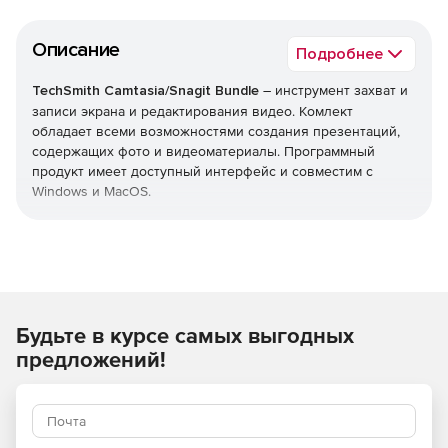
Описание
Подробнее
TechSmith Camtasia/Snagit Bundle
– инструмент захват и
записи экрана и редактирования видео. Комлект
обладает всеми возможностями создания презентаций,
содержащих фото и видеоматериалы. Программный
продукт имеет доступный интерфейс и совместим с
Windows и MacOS.
Преимущества пакета:
Доступны версии на английском, немецком или
французском языках.
Будьте в курсе самых выгодных
Включает следующие инструменты: Camtasia 2021,
Snagit 2021.
предложений!
Приоритетная поддержка – выделенная телефонная
очередь и ускоренное обслуживание.