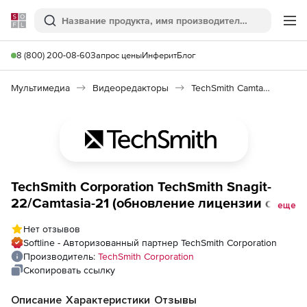
Softline
Поиск
Ме
8 (800) 200-08-60
Запрос цены
Инферит
Блог
Мультимедиа
Видеоредакторы
TechSmith Camtasia/Snagit Bundle
TechSmith Corporation TechSmith Snagit-
22/Camtasia-21 (обновление лицензии с
еще
техподдержкой для государственных и
Нет отзывов
некоммерческих учреждений), Лицензия с
Softline - Авторизованный партнер TechSmith Corporation
техподдержкой на 3 года. Количество
Производитель:
TechSmith Corporation
пользователей
Скопировать ссылку
Описание
Характеристики
Отзывы