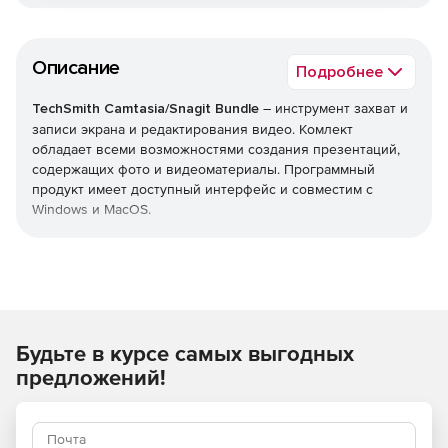
Описание
Подробнее
TechSmith Camtasia/Snagit Bundle
– инструмент захват и
записи экрана и редактирования видео. Комлект
обладает всеми возможностями создания презентаций,
содержащих фото и видеоматериалы. Программный
продукт имеет доступный интерфейс и совместим с
Windows и MacOS.
Преимущества пакета:
Доступны версии на английском, немецком или
французском языках.
Будьте в курсе самых выгодных
Включает следующие инструменты: Camtasia 2021,
Snagit 2021.
предложений!
Приоритетная поддержка – выделенная телефонная
очередь и ускоренное обслуживание.