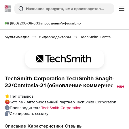
Softline
Поиск
Ме
8 (800) 200-08-60
Запрос цены
Инферит
Блог
Мультимедиа
Видеоредакторы
TechSmith Camtasia/Snagit Bundle
TechSmith Corporation TechSmith Snagit-
22/Camtasia-21 (обновление коммерческой
еще
лицензии с техподдержкой), Лицензия с
Нет отзывов
техподдержкой на 3 года. Количество
Softline - Авторизованный партнер TechSmith Corporation
пользователей
Производитель:
TechSmith Corporation
Скопировать ссылку
Описание
Характеристики
Отзывы