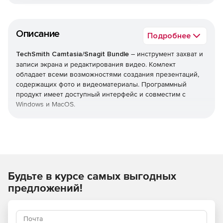
Описание
Подробнее
TechSmith Camtasia/Snagit Bundle
– инструмент захват и
записи экрана и редактирования видео. Комлект
обладает всеми возможностями создания презентаций,
содержащих фото и видеоматериалы. Программный
продукт имеет доступный интерфейс и совместим с
Windows и MacOS.
Преимущества пакета:
Доступны версии на английском, немецком или
французском языках.
Будьте в курсе самых выгодных
Включает следующие инструменты: Camtasia 2021,
Snagit 2021.
предложений!
Приоритетная поддержка – выделенная телефонная
очередь и ускоренное обслуживание.