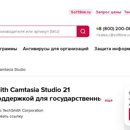
Softline.ru
Запрос цены
Те
8 (800) 200-0
Поиск
sales.r@softline.
ограммы
Антивирусы для организаций
Защита информ
amtasia Studio
th Camtasia Studio 21
оддержкой для государственных и
еще
, Лицензия с техподдержкой на 3
р TechSmith Corporation
лей
вать ссылку