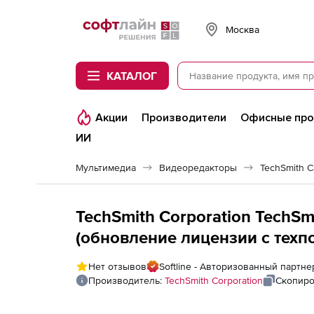
Softline
Москва
КАТАЛОГ
Акции
Производители
Офисные пр
ИИ
Мультимедиа
Видеоредакторы
TechSmith C
TechSmith Corporation TechSmi
(обновление лицензии с техп
некоммерческих учреждений)
Нет отзывов
Softline - Авторизованный партне
года. Количество пользовате
Производитель:
TechSmith Corporation
Скопиро