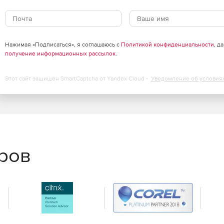
Нажимая «Подписаться», я соглашаюсь с
Политикой конфиденциальности
, д
получение информационных рассылок
.
Этот сайт защищен SmartCaptcha от Yandex Cloud -
Уведомление об условия
еров