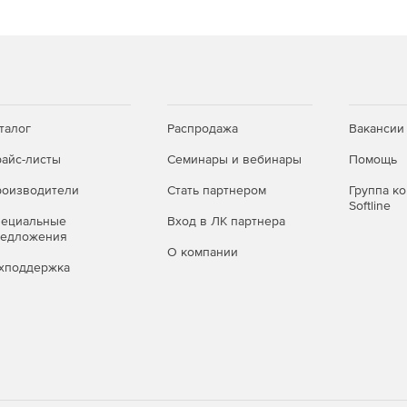
талог
Распродажа
Вакансии
айс-листы
Семинары и вебинары
Помощь
оизводители
Стать партнером
Группа к
Softline
пециальные
Вход в ЛК партнера
редложения
О компании
хподдержка