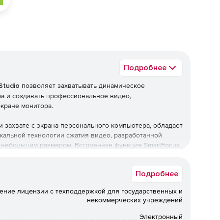
Подробнее
Studio
позволяет захватывать динамическое
а и создавать профессиональное видео,
кране монитора.
ри захвате с экрана персонального компьютера, обладает
кальной технологии сжатия видео, разработанной
ь небольшим размером. Встроенная функция SmartFocus
жения при воспроизведении видео на экранах разных
Подробнее
нально захватывать и редактировать динамические
ение лицензии с техподдержкой для государственных и
ата для публикации как в социальных сетях, блогах,
некоммерческих учреждений
ю предварительного просмотра.
Электронный