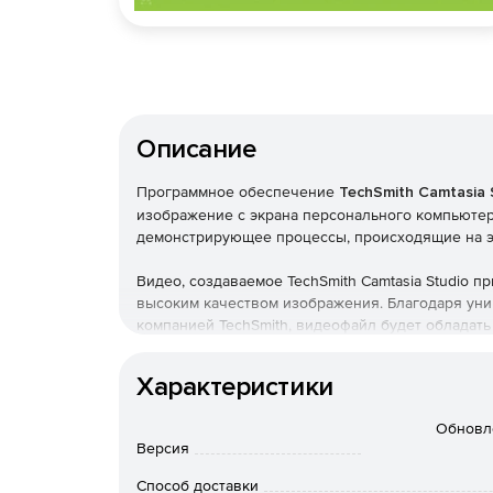
Описание
Программное обеспечение
TechSmith Camtasia 
изображение с экрана персонального компьютер
демонстрирующее процессы, происходящие на э
Видео, создаваемое TechSmith Camtasia Studio п
высоким качеством изображения. Благодаря уни
компанией TechSmith, видеофайл будет обладат
позволяет сохранить качество и формат изобра
размеров.
Характеристики
TechSmith Camtasia Studio позволяет профессио
Обновл
изображения, создавая видео необходимого форм
Версия
так и на компакт-дисках. Продукт имеет функци
Способ доставки