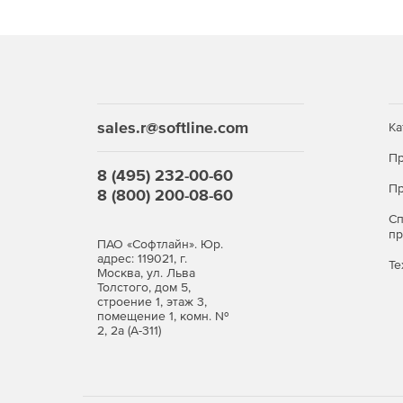
sales.r@softline.com
Ка
Пр
8 (495) 232-00-60
Пр
8 (800) 200-08-60
С
п
ПАО «Софтлайн». Юр.
адрес: 119021, г.
Те
Москва, ул. Льва
Толстого, дом 5,
строение 1, этаж 3,
помещение 1, комн. №
2, 2а (А-311)