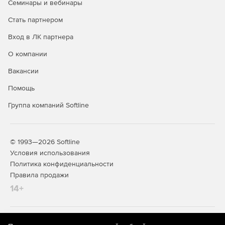
Семинары и вебинары
Стать партнером
Вход в ЛК партнера
О компании
Вакансии
Помощь
Группа компаний Softline
© 1993—2026 Softline
Условия использования
Политика конфиденциальности
Правила продажи
14+
На информационном ресурсе store.softline.ru применяются