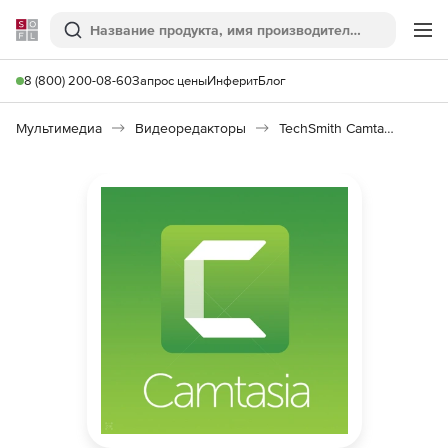
Softline
Поиск
Ме
8 (800) 200-08-60
Запрос цены
Инферит
Блог
Мультимедиа
Видеоредакторы
TechSmith Camtasia Studio