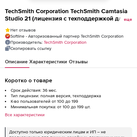
TechSmith Corporation TechSmith Camtasia
Studio 21 (лицензия с техподдержкой для
еще
государственных и некоммерческих
Нет отзывов
учреждений), Лицензия с техподдержкой
Softline - Авторизованный партнер TechSmith Corporation
на 3 года. Количество пользователей
Производитель:
TechSmith Corporation
Скопировать ссылку
Описание
Характеристики
Отзывы
Коротко о товаре
Срок действия: 36 мес.
Тип лицензии: полная версия, техподдержка
К-во пользователей от 100 до 199
Минимальная покупка: от 100 до 199 шт.
Все характеристики
Доступно только юридическим лицам и ИП – не