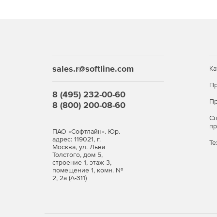
sales.r@softline.com
Ка
Пр
8 (495) 232-00-60
Пр
8 (800) 200-08-60
С
п
ПАО «Софтлайн». Юр.
адрес: 119021, г.
Те
Москва, ул. Льва
Толстого, дом 5,
строение 1, этаж 3,
помещение 1, комн. №
2, 2а (А-311)