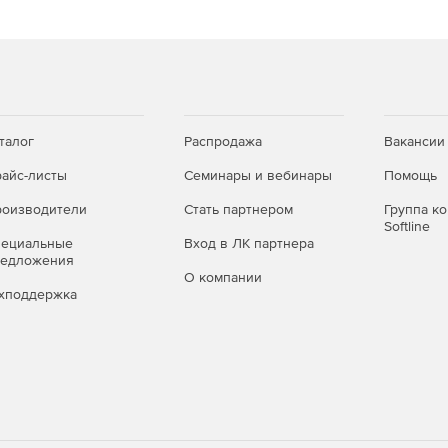
талог
Распродажа
Вакансии
айс-листы
Семинары и вебинары
Помощь
оизводители
Стать партнером
Группа к
Softline
пециальные
Вход в ЛК партнера
редложения
О компании
хподдержка