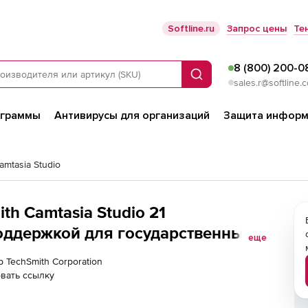
Softline.ru
Запрос цены
Те
8 (800) 200-0
Поиск
sales.r@softline.
ограммы
Антивирусы для организаций
Защита информ
amtasia Studio
th Camtasia Studio 21
оддержкой для государственных и
еще
, Количество пользователей
р TechSmith Corporation
вать ссылку