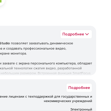
Подробнее
Studio
позволяет захватывать динамическое
а и создавать профессиональное видео,
кране монитора.
ри захвате с экрана персонального компьютера, обладает
кальной технологии сжатия видео, разработанной
ь небольшим размером. Встроенная функция SmartFocus
жения при воспроизведении видео на экранах разных
Подробнее
нально захватывать и редактировать динамические
ение лицензии с техподдержкой для государственных и
ата для публикации как в социальных сетях, блогах,
некоммерческих учреждений
ю предварительного просмотра.
Электронный