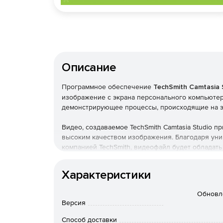
Описание
Программное обеспечение
TechSmith Camtasia 
изображение с экрана персонального компьютер
демонстрирующее процессы, происходящие на э
Видео, создаваемое TechSmith Camtasia Studio п
высоким качеством изображения. Благодаря уни
компанией TechSmith, видеофайл будет обладат
позволяет сохранить качество и формат изобра
размеров.
Характеристики
TechSmith Camtasia Studio позволяет профессио
Обновл
изображения, создавая видео необходимого форм
Версия
так и на компакт-дисках. Продукт имеет функци
Способ доставки