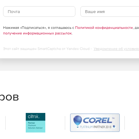
Нажимая «Подписаться», я соглашаюсь с
Политикой конфиденциальности
, д
получение информационных рассылок
.
Этот сайт защищен SmartCaptcha от Yandex Cloud -
Уведомление об условия
еров