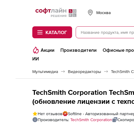
Softline
Москва
КАТАЛОГ
Акции
Производители
Офисные пр
ИИ
Мультимедиа
Видеоредакторы
TechSmith C
TechSmith Corporation TechSmi
(обновление лицензии с техп
некоммерческих учреждений)
Нет отзывов
Softline - Авторизованный партне
Производитель:
TechSmith Corporation
Скопиро