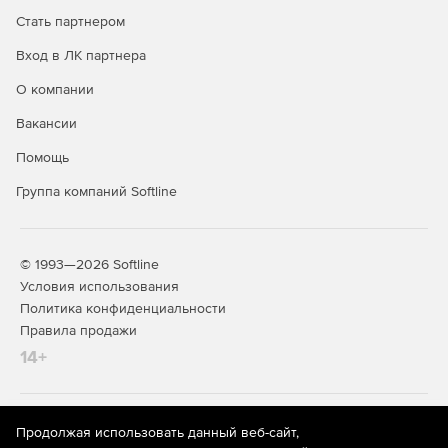
Стать партнером
Вход в ЛК партнера
О компании
Вакансии
Помощь
Группа компаний Softline
© 1993—2026 Softline
Условия использования
Политика конфиденциальности
Правила продажи
14+
На информационном ресурсе store.softline.ru применяются
Продолжая использовать данный веб-сайт,
рекомендательные технологии
(информационные технологии