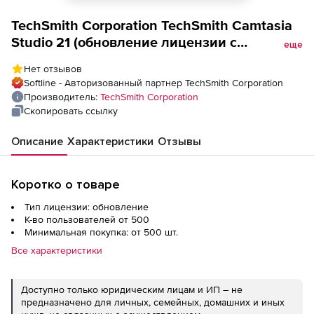
TechSmith Corporation TechSmith Camtasia
Studio 21 (обновление лицензии с
еще
техподдержкой для государственных и
Нет отзывов
некоммерческих учреждений), Количество
Softline - Авторизованный партнер TechSmith Corporation
пользователей
Производитель:
TechSmith Corporation
Скопировать ссылку
Описание
Характеристики
Отзывы
Коротко о товаре
Тип лицензии: обновление
К-во пользователей от 500
Минимальная покупка: от 500 шт.
Все характеристики
Доступно только юридическим лицам и ИП – не
предназначено для личных, семейных, домашних и иных