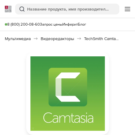
Softline
Поиск
Ме
8 (800) 200-08-60
Запрос цены
Инферит
Блог
Мультимедиа
Видеоредакторы
TechSmith Camtasia Studio