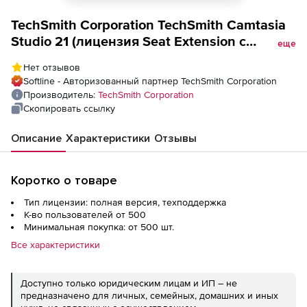
TechSmith Corporation TechSmith Camtasia
Studio 21 (лицензия Seat Extension с
еще
техподдержкой для государственных и
Нет отзывов
некоммерческих учреждений), Количество
Softline - Авторизованный партнер TechSmith Corporation
пользователей
Производитель:
TechSmith Corporation
Скопировать ссылку
Описание
Характеристики
Отзывы
Коротко о товаре
Тип лицензии: полная версия, техподдержка
К-во пользователей от 500
Минимальная покупка: от 500 шт.
Все характеристики
Доступно только юридическим лицам и ИП – не
предназначено для личных, семейных, домашних и иных