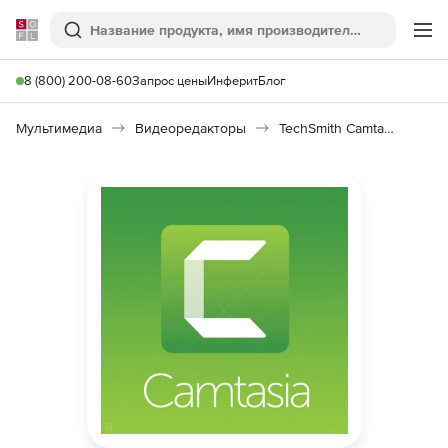
Softline
Поиск
Ме
8 (800) 200-08-60
Запрос цены
Инферит
Блог
Мультимедиа
Видеоредакторы
TechSmith Camtasia Studio